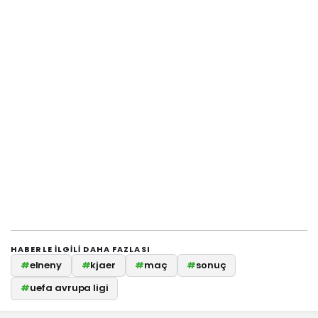
HABERLE ILGILI DAHA FAZLASI
#
elneny
#
kjaer
#
maç
#
sonuç
#
uefa avrupa ligi