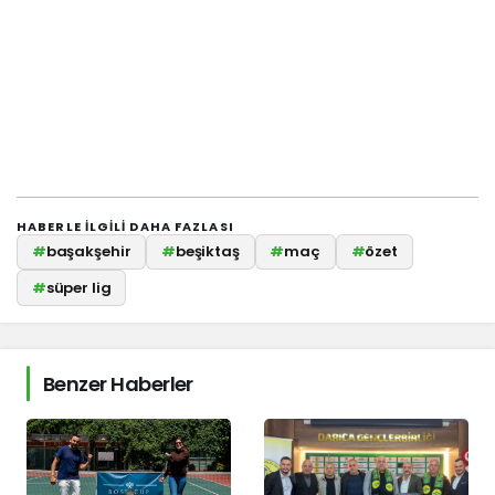
HABERLE ILGILI DAHA FAZLASI
#
başakşehir
#
beşiktaş
#
maç
#
özet
#
süper lig
Benzer Haberler