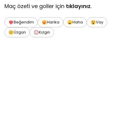
Maç özeti ve goller için
tıklayınız
.
Beğendim
Harika
Haha
Vay
Üzgün
Kızgın