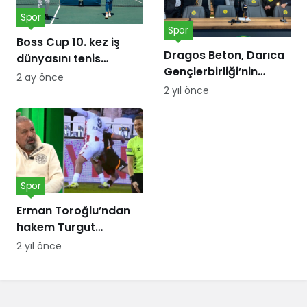
Spor
Spor
Boss Cup 10. kez iş
Dragos Beton, Darıca
dünyasını tenis
Gençlerbirliği’nin
kortunda
2 ay önce
forma göğüs
buluşturacak
2 yıl önce
sponsoru oldu!
Spor
Erman Toroğlu’ndan
hakem Turgut
Doman’a ‘Barış Alper
2 yıl önce
Yılmaz’ tepkisi:
Telefonları dinlensin,
bunda sakatlık var