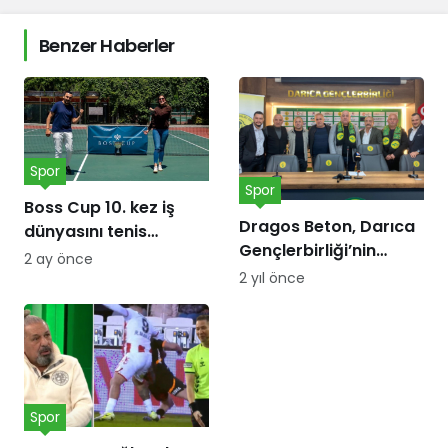
Benzer Haberler
Spor
Spor
Boss Cup 10. kez iş
Dragos Beton, Darıca
dünyasını tenis
Gençlerbirliği’nin
kortunda
2 ay önce
forma göğüs
buluşturacak
2 yıl önce
sponsoru oldu!
Spor