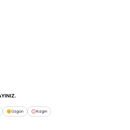
AYINIZ.
Üzgün
Kızgın