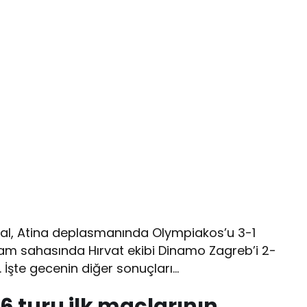
senal, Atina deplasmanında Olympiakos’u 3-1
am sahasında Hırvat ekibi Dinamo Zagreb’i 2-
ı. İşte gecenin diğer sonuçları…
6 turu ilk maçlarının