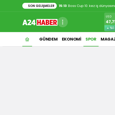
1:48
Evde kedi besleyenler dikkat
SON GELIŞMELER
USD
47,7
%0.
GÜNDEM
EKONOMİ
SPOR
MAGAZ