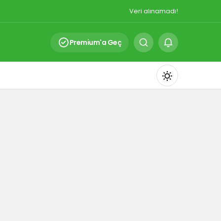
Veri alınamadı!
Premium'a Geç
Mod
değiştir
Gündüz Modu
Gündüz modunu seçin.
Gece Modu
Gece modunu seçin.