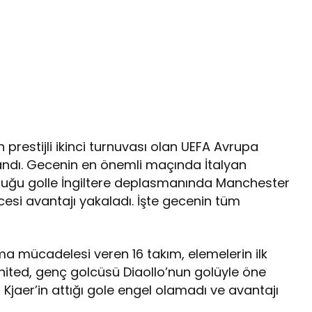
prestijli ikinci turnuvası olan UEFA Avrupa
landı. Gecenin en önemli maçında İtalyan
lduğu golle İngiltere deplasmanında Manchester
esi avantajı yakaladı. İşte gecenin tüm
ma mücadelesi veren 16 takım, elemelerin ilk
United, genç golcüsü Diaollo’nun golüyle öne
Kjaer’in attığı gole engel olamadı ve avantajı