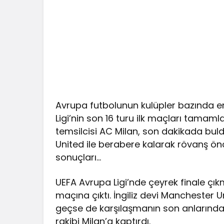
Avrupa futbolunun kulüpler bazında en 
Ligi’nin son 16 turu ilk maçları tamam
temsilcisi AC Milan, son dakikada bu
United ile berabere kalarak rövanş önc
sonuçları…
UEFA Avrupa Ligi’nde çeyrek finale çık
maçına çıktı. İngiliz devi Manchester 
geçse de karşılaşmanın son anlarında 
rakibi Milan’a kaptırdı.