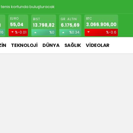
! Gizlice yerleşen parazit, görme kaybına yol açıyor
EURO
BTC
BIST
GR. ALTIN
55,04
3.066.906,00
1
13.798,82
6.175,69
16
%-0.01
%0
%0.34
%-0.6
İN
TEKNOLOJİ
DÜNYA
SAĞLIK
VİDEOLAR