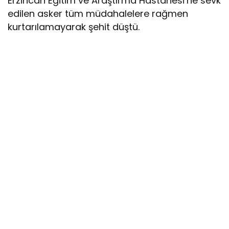
Erzincan Eğitim ve Araştırma Hastanesi’ne sevk
edilen asker tüm müdahalelere rağmen
kurtarılamayarak şehit düştü.