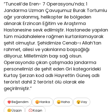
“Tunceli’de Eren- 7 Operasyonu’nda; 1
Jandarma Uzman Çavuşumuz Burak Tortumlu
ağır yaralanmış, helikopter ile bölgeden
alınarak Erzincan Eğitim ve Araştırma
Hastanesine sevk edilmiştir. Hastanede yapılan
tüm müdahalelere rağmen kurtarılamayarak
şehit olmuştur. Şehidimize Cenab-ı Allah’tan
rahmet, ailesi ve yakınlarına başsağlığı
diliyoruz. Milletimizin başı sağ olsun.
Operasyonda çıkan çatışmada jandarma
personelimizi de şehit eden Gri kategorideki
Kurtay Şerzan kod adlı Hayrettin Güneş adlı
terörist dahil 2 terörist ölü olarak ele
geçirilmiştir.”
Beğendim
Harika
Haha
Vay
Üzgün
Kızgın