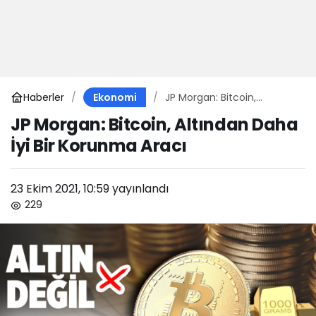
Haberler
JP Morgan: Bitcoin,
Ekonomi
Altından Daha İyi Bir
JP Morgan: Bitcoin, Altından Daha
Korunma Aracı
İyi Bir Korunma Aracı
23 Ekim 2021, 10:59
yayınlandı
229