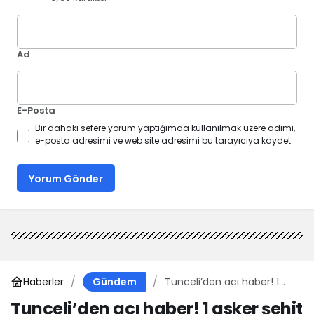
Ad
E-Posta
Bir dahaki sefere yorum yaptığımda kullanılmak üzere adımı,
e-posta adresimi ve web site adresimi bu tarayıcıya kaydet.
Yorum Gönder
Haberler
Tunceli’den acı haber! 1
Gündem
asker şehit düştü
Tunceli’den acı haber! 1 asker şehit