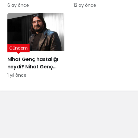
kararına tepki: Bu bir
uyarısı
6 ay önce
12 ay önce
yargı değil, sandığı
tanımayan düzenin
itirafı
Gündem
Nihat Genç hastalığı
neydi? Nihat Genç
cenaze töreni ne
1 yıl önce
zaman, nerede
yapılacak?