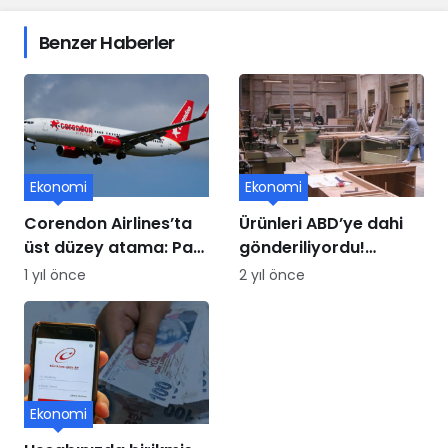
Benzer Haberler
Ekonomi
Ekonomi
Corendon Airlines’ta
Ürünleri ABD’ye dahi
üst düzey atama: Paul
gönderiliyordu!
Schwaiger yeni CCO
Mobilya üssü iflasın
1 yıl önce
2 yıl önce
oldu
eşiğinde
Ekonomi