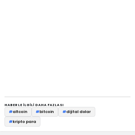
HABERLE ILGILI DAHA FAZLASI
#
altcoin
#
bitcoin
#
dijital dolar
#
kripto para