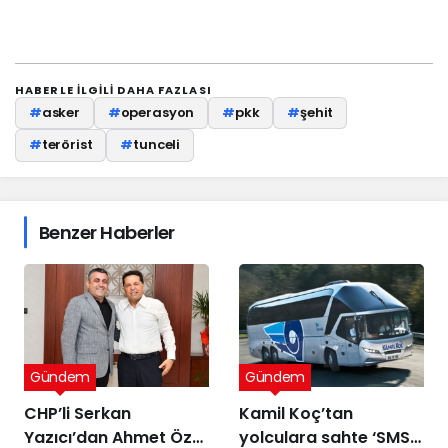
HABERLE ILGILI DAHA FAZLASI
#
asker
#
operasyon
#
pkk
#
şehit
#
terörist
#
tunceli
Benzer Haberler
Gündem
Gündem
CHP’li Serkan
Kamil Koç’tan
Yazıcı’dan Ahmet Özer
yolculara sahte ‘SMS’