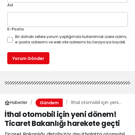
Ad
E-Posta
Bir dahaki sefere yorum yaptığımda kullanılmak üzere adımı,
e-posta adresimi ve web site adresimi bu tarayıcıya kaydet.
Yorum Gönder
Haberler
İthal otomobil için yeni
Gündem
dönem! Ticaret Bakanlığı
İthal otomobil için yeni dönem!
harekete geçti
Ticaret Bakanlığı harekete geçti
Ticaret Bakanlığı, distribütör dışı ithalatta otomobil