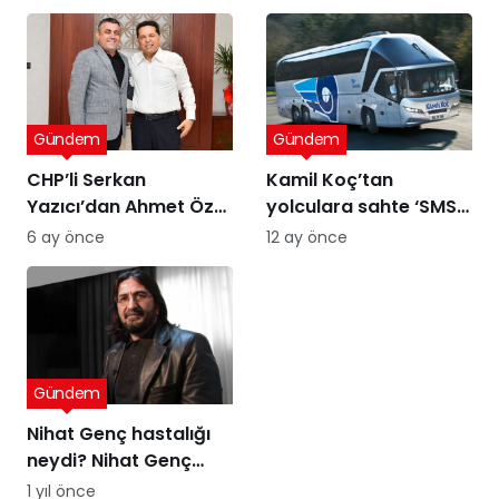
Gündem
Gündem
CHP’li Serkan
Kamil Koç’tan
Yazıcı’dan Ahmet Özer
yolculara sahte ‘SMS’
kararına tepki: Bu bir
uyarısı
6 ay önce
12 ay önce
yargı değil, sandığı
tanımayan düzenin
itirafı
Gündem
Nihat Genç hastalığı
neydi? Nihat Genç
cenaze töreni ne
1 yıl önce