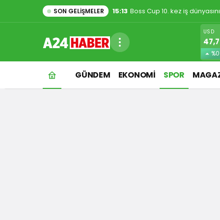
15:13
Boss Cup 10. kez iş dünyasın
SON GELIŞMELER
USD
47,
%0
GÜNDEM
EKONOMİ
SPOR
MAGAZ