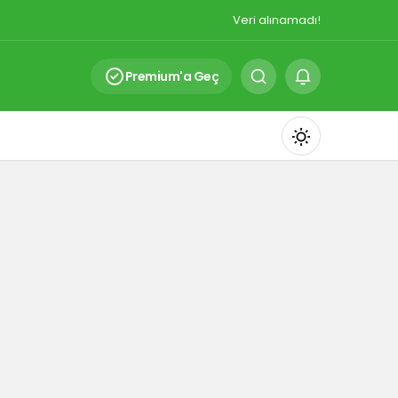
Veri alınamadı!
Premium'a Geç
Mod
değiştir
Gündüz Modu
Gündüz modunu seçin.
Gece Modu
Gece modunu seçin.