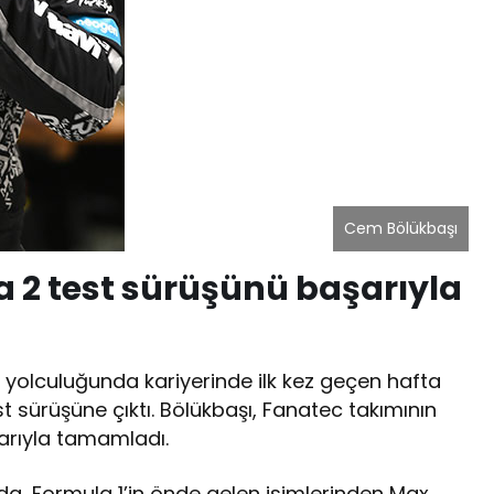
Cem Bölükbaşı
la 2 test sürüşünü başarıyla
 yolculuğunda kariyerinde ilk kez geçen hafta
 sürüşüne çıktı. Bölükbaşı, Fanatec takımının
şarıyla tamamladı.
da, Formula 1’in önde gelen isimlerinden Max