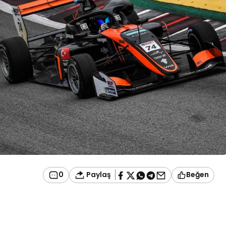
Paylaş
0
Beğen