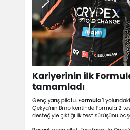
Kariyerinin ilk Formu
tamamladı
Genç yarış pilotu,
Formula 1
yolundaki
Çekya’nın Brno kentinde Formula 2 test
desteğiyle çıktığı ilk test sürüşünü ba
Başarılı genç pilot, Euroformula Open’