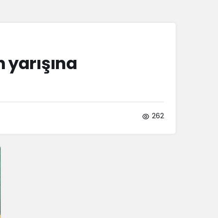
Sistem Modu
Sistem modunu seçin.
 yarışına
262