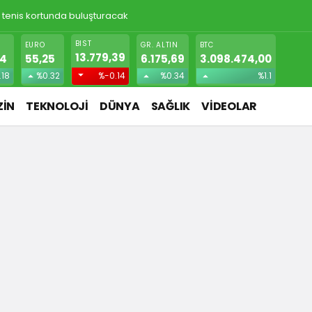
ı tenis kortunda buluşturacak
BIST
EURO
GR. ALTIN
BTC
13.779,39
74
55,25
6.175,69
3.098.474,00
.18
%0.32
%-0.14
%0.34
%1.1
İN
TEKNOLOJİ
DÜNYA
SAĞLIK
VİDEOLAR