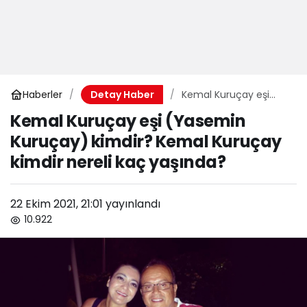
Haberler
Kemal Kuruçay eşi
Detay Haber
(Yasemin Kuruçay)
Kemal Kuruçay eşi (Yasemin
kimdir? Kemal
Kuruçay) kimdir? Kemal Kuruçay
Kuruçay kimdir nereli
kaç yaşında?
kimdir nereli kaç yaşında?
22 Ekim 2021, 21:01
yayınlandı
10.922