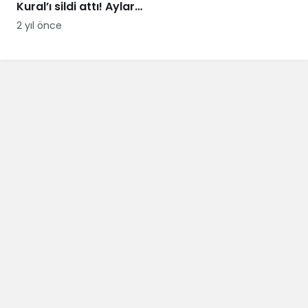
Kural’ı sildi attı! Aylar
sonra samimi
2 yıl önce
açıklamalar