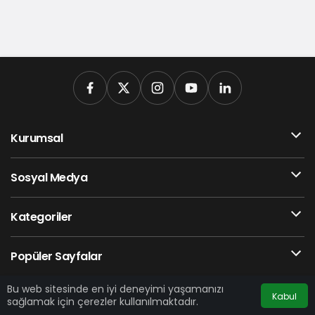
Kurumsal
Sosyal Medya
Kategoriler
Popüler Sayfalar
Bu web sitesinde en iyi deneyimi yaşamanızı
Kabul
sağlamak için çerezler kullanılmaktadır.
Hakkımızda
Künye
Gizlilik Politikası
İletişim