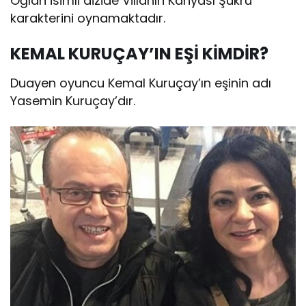
Oğlan isimli dizide Villanın Kahyası Şükrü
karakterini oynamaktadır.
KEMAL KURUÇAY’IN EŞİ KİMDİR?
Duayen oyuncu Kemal Kuruçay’ın eşinin adı
Yasemin Kuruçay’dır.