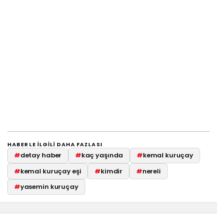
HABERLE ILGILI DAHA FAZLASI
#
detay haber
#
kaç yaşında
#
kemal kuruçay
#
kemal kuruçay eşi
#
kimdir
#
nereli
#
yasemin kuruçay