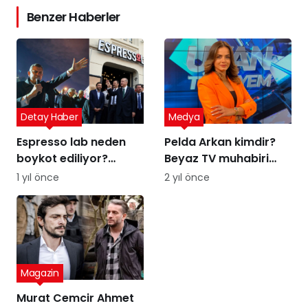
Benzer Haberler
Detay Haber
Medya
Espresso lab neden
Pelda Arkan kimdir?
boykot ediliyor?
Beyaz TV muhabiri
Espresso Lab sahibi
Pelda Arkan kaç
1 yıl önce
2 yıl önce
kim?
yaşında, nereli?
Magazin
Murat Cemcir Ahmet