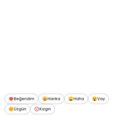
Beğendim
Harika
Haha
Vay
Üzgün
Kızgın