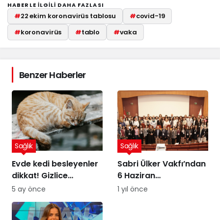
HABERLE ILGILI DAHA FAZLASI
#
22 ekim koronavirüs tablosu
#
covid-19
#
koronavirüs
#
tablo
#
vaka
Benzer Haberler
Sağlık
Sağlık
Evde kedi besleyenler
Sabri Ülker Vakfı’ndan
dikkat! Gizlice
6 Haziran
yerleşen parazit,
Diyetisyenler Günü’ne
5 ay önce
1 yıl önce
görme kaybına yol
özel kutlama
açıyor