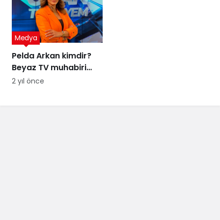
Medya
Pelda Arkan kimdir?
Beyaz TV muhabiri
Pelda Arkan kaç
2 yıl önce
yaşında, nereli?