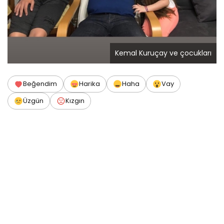
Kemal Kuruçay ve çocukları
Beğendim
Harika
Haha
Vay
Üzgün
Kızgın