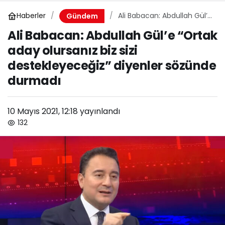
Haberler
Ali Babacan: Abdullah Gül’e
Gündem
“Ortak aday olursanız biz
Ali Babacan: Abdullah Gül’e “Ortak
sizi destekleyeceğiz”
aday olursanız biz sizi
diyenler sözünde durmadı
destekleyeceğiz” diyenler sözünde
durmadı
10 Mayıs 2021, 12:18
yayınlandı
132