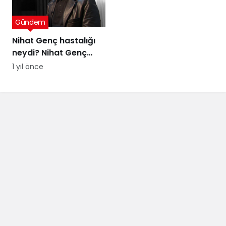
Gündem
Nihat Genç hastalığı
neydi? Nihat Genç
cenaze töreni ne
1 yıl önce
zaman, nerede
yapılacak?