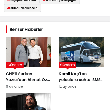
#
suudi arabistan
Benzer Haberler
Gündem
Gündem
CHP’li Serkan
Kamil Koç’tan
Yazıcı’dan Ahmet Özer
yolculara sahte ‘SMS’
kararına tepki: Bu bir
uyarısı
6 ay önce
12 ay önce
yargı değil, sandığı
tanımayan düzenin
itirafı