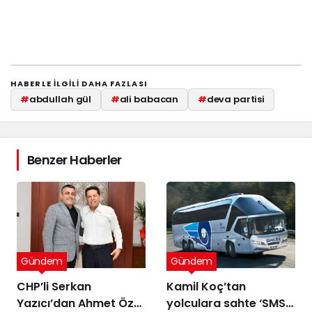
HABERLE ILGILI DAHA FAZLASI
#
abdullah gül
#
ali babacan
#
deva partisi
Benzer Haberler
Gündem
Gündem
CHP’li Serkan
Kamil Koç’tan
Yazıcı’dan Ahmet Özer
yolculara sahte ‘SMS’