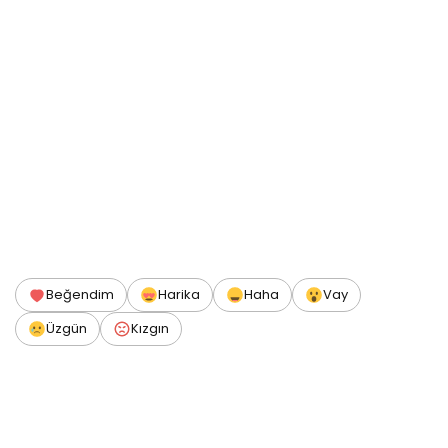
Beğendim
Harika
Haha
Vay
Üzgün
Kızgın