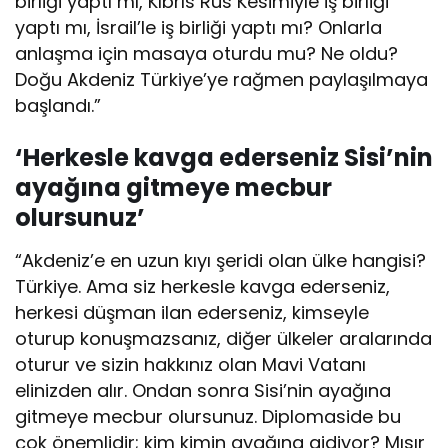
birliği yaptı mı, Kıbrıs Rus Kesimiyle iş birliği
yaptı mı, İsrail’le iş birliği yaptı mı? Onlarla
anlaşma için masaya oturdu mu? Ne oldu?
Doğu Akdeniz Türkiye’ye rağmen paylaşılmaya
başlandı.”
‘Herkesle kavga ederseniz Sisi’nin
ayağına gitmeye mecbur
olursunuz’
“Akdeniz’e en uzun kıyı şeridi olan ülke hangisi?
Türkiye. Ama siz herkesle kavga ederseniz,
herkesi düşman ilan ederseniz, kimseyle
oturup konuşmazsanız, diğer ülkeler aralarında
oturur ve sizin hakkınız olan Mavi Vatanı
elinizden alır. Ondan sonra Sisi’nin ayağına
gitmeye mecbur olursunuz. Diplomaside bu
çok önemlidir; kim kimin ayağına gidiyor? Mısır