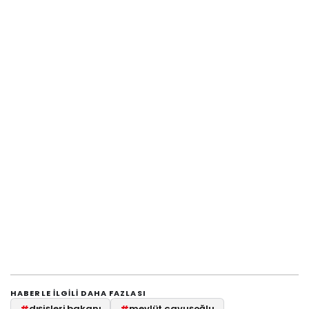
HABERLE ILGILI DAHA FAZLASI
#
dışişleri bakanı
#
mevlüt çavuşoğlu