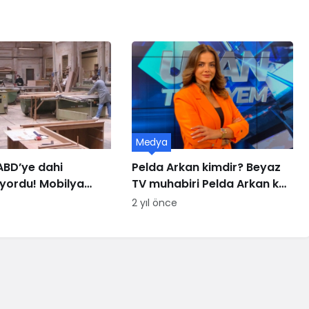
Medya
 ABD’ye dahi
Pelda Arkan kimdir? Beyaz
iyordu! Mobilya
TV muhabiri Pelda Arkan kaç
sın eşiğinde
yaşında, nereli?
2 yıl önce