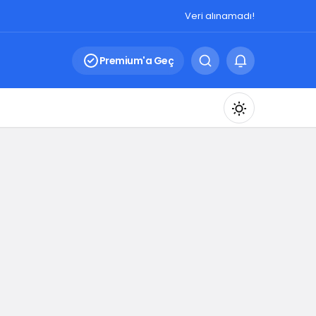
Veri alınamadı!
Premium'a Geç
Mod
değiştir
Gündüz Modu
Gündüz modunu seçin.
Gece Modu
Gece modunu seçin.