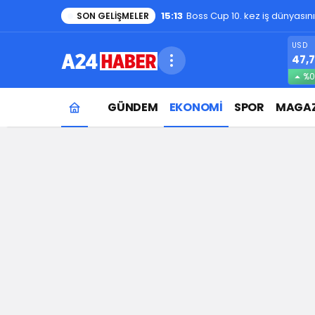
1:48
Evde kedi besleyenler dikkat
SON GELIŞMELER
USD
47,7
%0
GÜNDEM
EKONOMİ
SPOR
MAGAZ