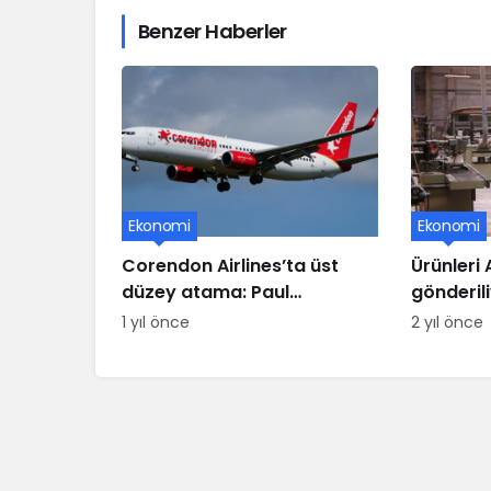
Benzer Haberler
Ekonomi
Ekonomi
Corendon Airlines’ta üst
Ürünleri
düzey atama: Paul
gönderil
Schwaiger yeni CCO oldu
üssü ifla
1 yıl önce
2 yıl önce