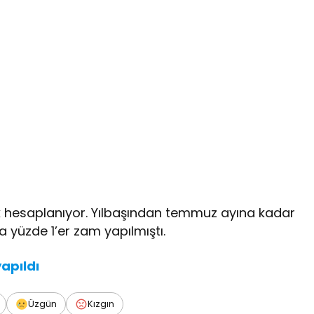
rak hesaplanıyor. Yılbaşından temmuz ayına kadar
 yüzde 1’er zam yapılmıştı.
yapıldı
Üzgün
Kızgın