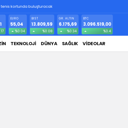
! Gizlice yerleşen parazit, görme kaybına yol açıyor
EURO
BIST
GR. ALTIN
BTC
1
55,04
13.809,59
6.175,69
3.096.519,00
.17
%0.04
%0.08
%0.34
%0.4
İN
TEKNOLOJİ
DÜNYA
SAĞLIK
VİDEOLAR