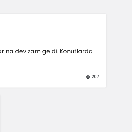
Sistem Modu
Sistem modunu seçin.
arına dev zam geldi. Konutlarda
207