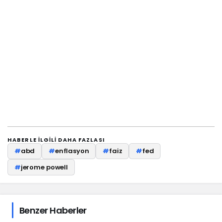
HABERLE ILGILI DAHA FAZLASI
#
abd
#
enflasyon
#
faiz
#
fed
#
jerome powell
Benzer Haberler