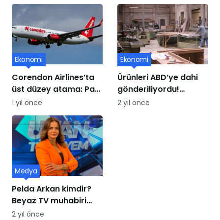
Ekonomi
Ekonomi
Corendon Airlines’ta
Ürünleri ABD’ye dahi
üst düzey atama: Paul
gönderiliyordu!
Schwaiger yeni CCO
Mobilya üssü iflasın
1 yıl önce
2 yıl önce
oldu
eşiğinde
Medya
Pelda Arkan kimdir?
Beyaz TV muhabiri
Pelda Arkan kaç
2 yıl önce