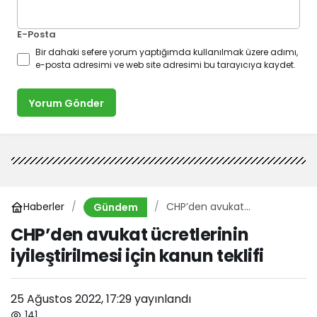
E-Posta
Bir dahaki sefere yorum yaptığımda kullanılmak üzere adımı,
e-posta adresimi ve web site adresimi bu tarayıcıya kaydet.
Yorum Gönder
Haberler
CHP’den avukat
Gündem
ücretlerinin iyileştirilmesi
CHP’den avukat ücretlerinin
için kanun teklifi
iyileştirilmesi için kanun teklifi
25 Ağustos 2022, 17:29
yayınlandı
141