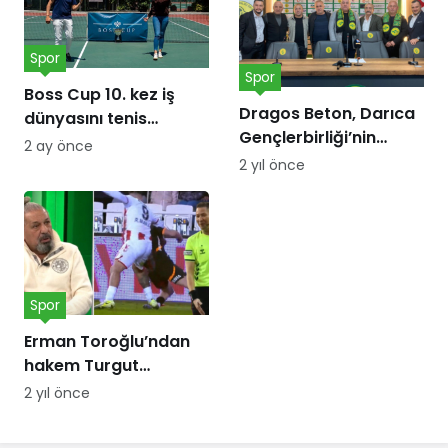
Spor
Spor
Boss Cup 10. kez iş
Dragos Beton, Darıca
dünyasını tenis
Gençlerbirliği’nin
kortunda
2 ay önce
forma göğüs
buluşturacak
2 yıl önce
sponsoru oldu!
Spor
Erman Toroğlu’ndan
hakem Turgut
Doman’a ‘Barış Alper
2 yıl önce
Yılmaz’ tepkisi:
Telefonları dinlensin,