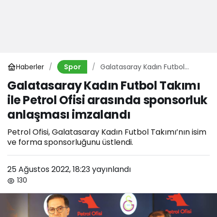
Haberler
Galatasaray Kadın Futbol
Spor
Takımı ile Petrol Ofisi arasında
Galatasaray Kadın Futbol Takımı
sponsorluk anlaşması
ile Petrol Ofisi arasında sponsorluk
imzalandı
anlaşması imzalandı
Petrol Ofisi, Galatasaray Kadın Futbol Takımı’nın isim
ve forma sponsorluğunu üstlendi.
25 Ağustos 2022, 18:23
yayınlandı
130