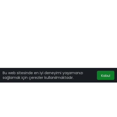
Bu web sitesinde en iyi deneyimi yaşamanızı
Kabul
sağlamak için çerezler kullanılmaktadır.
CHP İnsan Haklarından Sorumlu Genel Başkan