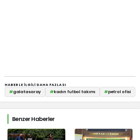
HABERLE ILGILI DAHA FAZLASI
#
galatasaray
#
kadın futbol takımı
#
petrol ofisi
Benzer Haberler