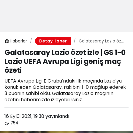
Haberler
Galatasaray Lazio özet
Detay Haber
izle | GS 1-0 Lazio UEFA
Galatasaray Lazio özet izle | GS 1-0
Avrupa Ligi geniş maç
Lazio UEFA Avrupa Ligi geniş maç
özeti
özeti
UEFA Avrupa Ligi E Grubu'ndaki ilk maçında Lazio'yu
konuk eden Galatasaray, rakibini 1-0 mağlup ederek
3 puanın sahibi oldu. Galatasaray Lazio maçının
özetini haberimizde izleyebilirsiniz.
16 Eylül 2021, 19:38
yayınlandı
754