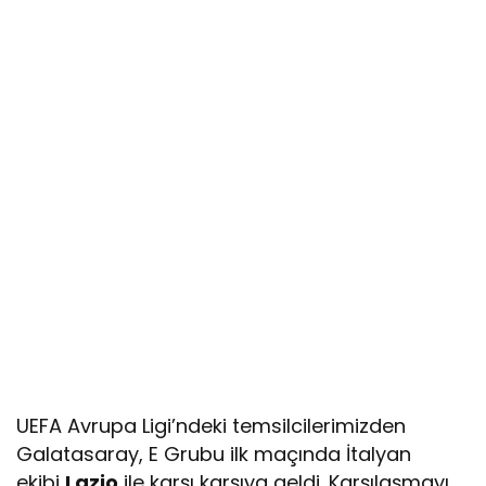
UEFA Avrupa Ligi’ndeki temsilcilerimizden
Galatasaray, E Grubu ilk maçında İtalyan
ekibi
Lazio
ile karşı karşıya geldi. Karşılaşmayı