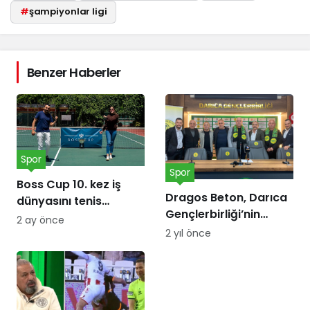
#
şampiyonlar ligi
Benzer Haberler
Spor
Spor
Boss Cup 10. kez iş
Dragos Beton, Darıca
dünyasını tenis
Gençlerbirliği’nin
kortunda
2 ay önce
forma göğüs
buluşturacak
2 yıl önce
sponsoru oldu!