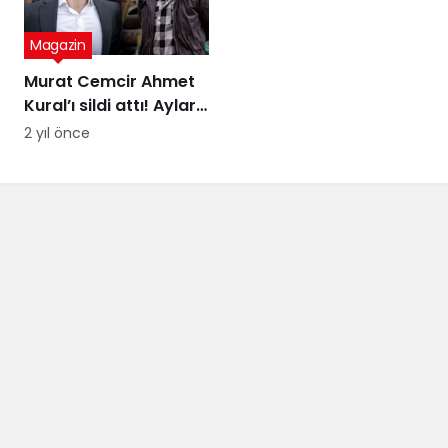
Magazin
Murat Cemcir Ahmet
Kural’ı sildi attı! Aylar
sonra samimi
2 yıl önce
açıklamalar