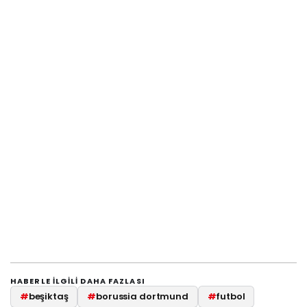
HABERLE ILGILI DAHA FAZLASI
#
beşiktaş
#
borussia dortmund
#
futbol