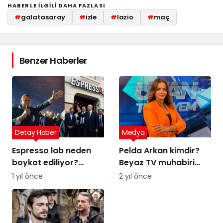
HABERLE ILGILI DAHA FAZLASI
#
galatasaray
#
izle
#
lazio
#
maç
Benzer Haberler
Detay Haber
Medya
Espresso lab neden
Pelda Arkan kimdir?
boykot ediliyor?
Beyaz TV muhabiri
Espresso Lab sahibi
Pelda Arkan kaç
1 yıl önce
2 yıl önce
kim?
yaşında, nereli?