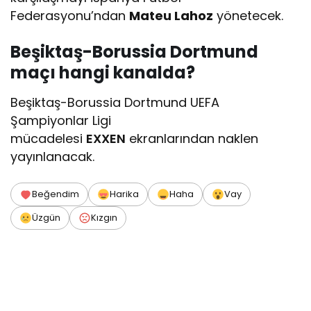
Federasyonu’ndan
Mateu Lahoz
yönetecek.
Beşiktaş-Borussia Dortmund
maçı hangi kanalda?
Beşiktaş-Borussia Dortmund UEFA
Şampiyonlar Ligi
mücadelesi
EXXEN
ekranlarından naklen
yayınlanacak.
Beğendim
Harika
Haha
Vay
Üzgün
Kızgın