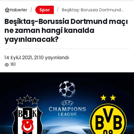
Haberler
Beşiktaş-Borussia Dortmund
Spor
maçı ne zaman hangi kanalda
Beşiktaş-Borussia Dortmund maçı
yayınlanacak?
ne zaman hangi kanalda
yayınlanacak?
14 Eylül 2021, 21:10
yayınlandı
161