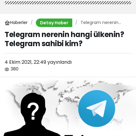
Haberler
Telegram nerenin
Detay Haber
hangi ülkenin?
Telegram nerenin hangi ülkenin?
Telegram sahibi kim?
Telegram sahibi kim?
4 Ekim 2021, 22:49
yayınlandı
380