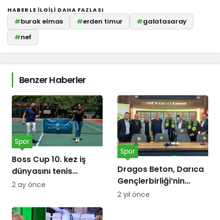
HABERLE ILGILI DAHA FAZLASI
#
burak elmas
#
erden timur
#
galatasaray
#
nef
Benzer Haberler
Spor
Spor
Boss Cup 10. kez iş
Dragos Beton, Darıca
dünyasını tenis
Gençlerbirliği’nin
kortunda
2 ay önce
forma göğüs
buluşturacak
2 yıl önce
sponsoru oldu!