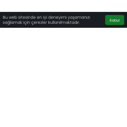
Bu web sitesinde en iyi deneyimi yaşamanızı
Kabul
sağlamak için çerezler kullanılmaktadır.
Popüler mesajlaşma uygulaması Telegram her
geçen gün kullanıcılarını arttırmaya devam
ederken, diğer uygulamalara alternatif
olmasıyla da insanların ilgisini çekiyor. Son
dönemde yaşanan
Whatsapp
gizlilik
sözleşmesi ve kullanıcı bilgilerinin deşifre
edilmesi gibi tüm dünyada tepki çeken
konuların üzerine alternatif uygulama
arayışına giren kullanıcılar tarafından en çok
tercih edilen uygulamaların başında Telegram