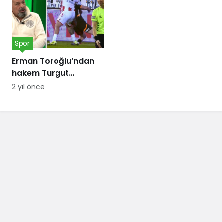
Spor
Erman Toroğlu’ndan
hakem Turgut
Doman’a ‘Barış Alper
2 yıl önce
Yılmaz’ tepkisi:
Telefonları dinlensin,
bunda sakatlık var