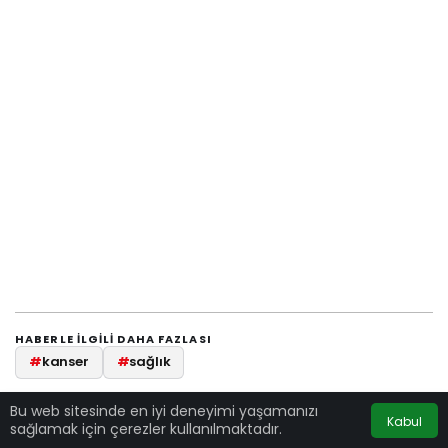
HABERLE ILGILI DAHA FAZLASI
#
kanser
#
sağlık
Bu web sitesinde en iyi deneyimi yaşamanızı
Kabul
sağlamak için çerezler kullanılmaktadır.