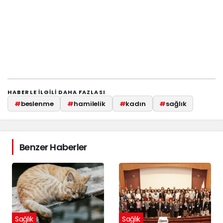
HABERLE ILGILI DAHA FAZLASI
#
beslenme
#
hamilelik
#
kadın
#
sağlık
Benzer Haberler
Sağlık
Sağlık