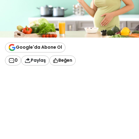
Google'da Abone Ol
0
Paylaş
Beğen