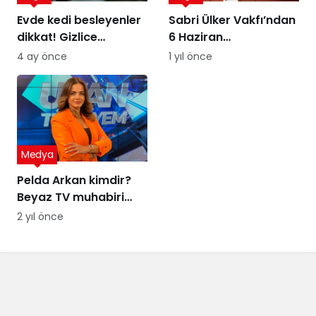
Evde kedi besleyenler
Sabri Ülker Vakfı’ndan
dikkat! Gizlice
6 Haziran
yerleşen parazit,
Diyetisyenler Günü’ne
4 ay önce
1 yıl önce
görme kaybına yol
özel kutlama
açıyor
Medya
Pelda Arkan kimdir?
Beyaz TV muhabiri
Pelda Arkan kaç
2 yıl önce
yaşında, nereli?