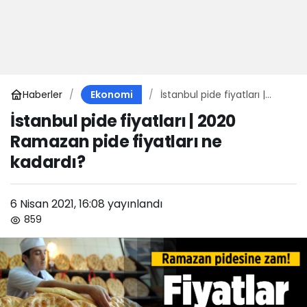
Haberler
İstanbul pide fiyatları |
Ekonomi
2020 Ramazan pide
İstanbul pide fiyatları | 2020
fiyatları ne kadardı?
Ramazan pide fiyatları ne
kadardı?
6 Nisan 2021, 16:08
yayınlandı
859