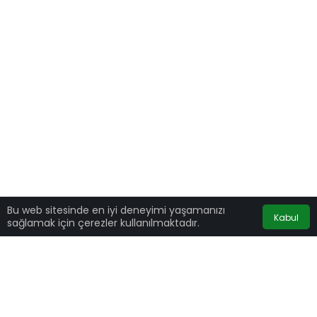
Bu web sitesinde en iyi deneyimi yaşamanızı
Kabul
sağlamak için çerezler kullanılmaktadır.
La Liga’da oynanan Cadiz-Valencia maçı
ırkçılık skandalı nedeniyle yarıda kaldı. Maçın
27’nci dakikasında Valecia’nın defans
futbolcusu Diakhaby, rakip takımdan Juan