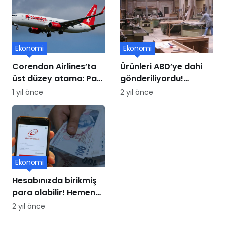
Ekonomi
Ekonomi
Corendon Airlines’ta
Ürünleri ABD’ye dahi
üst düzey atama: Paul
gönderiliyordu!
Schwaiger yeni CCO
Mobilya üssü iflasın
1 yıl önce
2 yıl önce
oldu
eşiğinde
Ekonomi
Hesabınızda birikmiş
para olabilir! Hemen
e-Devlet’ten kontrol
2 yıl önce
edin, paranız buhar