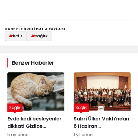
HABERLE ILGILI DAHA FAZLASI
#
kefir
#
sağlık
Benzer Haberler
Sağlık
Sağlık
Evde kedi besleyenler
Sabri Ülker Vakfı’ndan
dikkat! Gizlice
6 Haziran
yerleşen parazit,
Diyetisyenler Günü’ne
5 ay önce
1 yıl önce