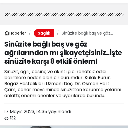
Haberler
Sinüzite bağlı baş ve göz
Sağlık
ağrılarından mı
Sinüzite bağlı baş ve göz
şikayetçisiniz..İşte sinüzite
ağrılarından mı şikayetçisiniz..İşte
karşı 8 etkili önlem!
sinüzite karşı 8 etkili önlem!
Sinüzit, ağrı, basınç ve akıntı gibi rahatsız edici
belirtilere neden olan bir durumdur. Kulak Burun
Boğaz Hastalıkları Uzmanı Doç. Dr. Osman Halit
Çam, bahar mevsiminde sinüzitten korunma yolarını
anlattı; önemli öneriler ve uyarılarda bulundu.
17 Mayıs 2023, 14:35
yayınlandı
132