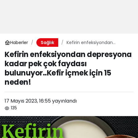
Haberler
Kefirin enfeksiyondan
Sağlık
depresyona kadar pek çok
Kefirin enfeksiyondan depresyona
faydası bulunuyor..Kefir
kadar pek çok faydası
içmek için 15 neden!
bulunuyor..Kefir içmek için 15
neden!
17 Mayıs 2023, 16:55
yayınlandı
135