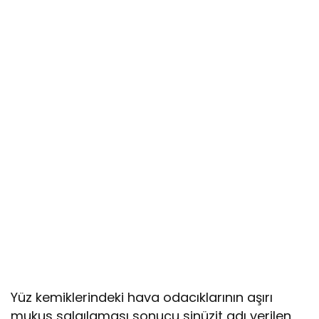
Yüz kemiklerindeki hava odacıklarının aşırı
mukus salgılaması sonucu sinüzit adı verilen