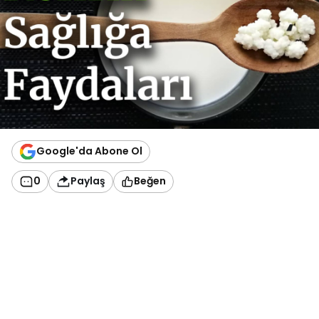
Google'da Abone Ol
0
Paylaş
Beğen