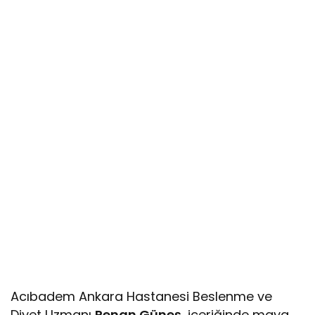
Acıbadem Ankara Hastanesi Beslenme ve
Diyet Uzmanı
Renan Güneş
, içeriğinde maya