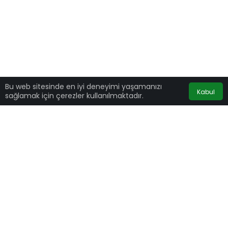
Bu web sitesinde en iyi deneyimi yaşamanızı
Kabul
sağlamak için çerezler kullanılmaktadır.
ABD’nin önde gelen finans gazetelerinden Wall
Street Journal, Türkiye’nin Rusların parası için
güvenli bir liman haline geldiğini yazdı.
Gazete
yayımlanan analizde
Türkiye’nin
kıyılarında oligarkların yatlarının da