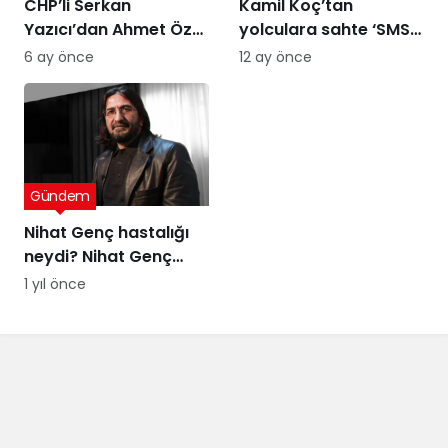
CHP’li Serkan
Kamil Koç’tan
Yazıcı’dan Ahmet Özer
yolculara sahte ‘SMS’
kararına tepki: Bu bir
uyarısı
6 ay önce
12 ay önce
yargı değil, sandığı
tanımayan düzenin
itirafı
Gündem
Nihat Genç hastalığı
neydi? Nihat Genç
cenaze töreni ne
1 yıl önce
zaman, nerede
yapılacak?