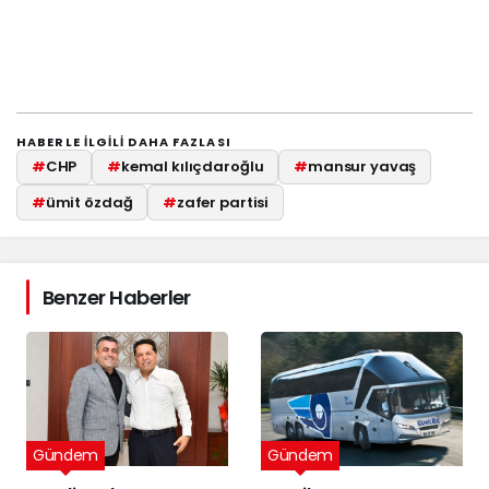
HABERLE ILGILI DAHA FAZLASI
#
CHP
#
kemal kılıçdaroğlu
#
mansur yavaş
#
ümit özdağ
#
zafer partisi
Benzer Haberler
Gündem
Gündem