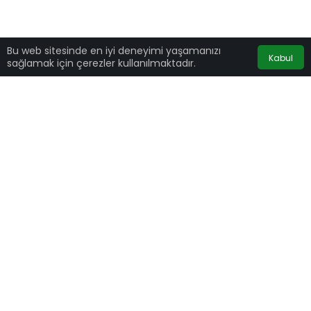
Bu web sitesinde en iyi deneyimi yaşamanızı
Kabul
sağlamak için çerezler kullanılmaktadır.
Dünyanın en ünlü kahve zinciri markası
Starbucks, maliyetlerin artması sebebiyle
Türkiye’deki kahve fiyatlarına yüzde 25 zam
yaptı.
Yapılan yüzde 25 zamla birlikte,
Starbucks
‘a
bu yıl ikinci kez
zam
gelmiş oldu. Online sipariş
platformları üzerinden ise fiyatlar değişkenlik
gösteriyor.