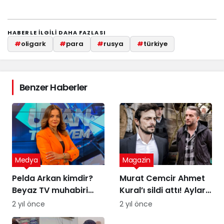
HABERLE ILGILI DAHA FAZLASI
#
oligark
#
para
#
rusya
#
türkiye
Benzer Haberler
Medya
Magazin
Pelda Arkan kimdir?
Murat Cemcir Ahmet
Beyaz TV muhabiri
Kural’ı sildi attı! Aylar
Pelda Arkan kaç
sonra samimi
2 yıl önce
2 yıl önce
yaşında, nereli?
açıklamalar