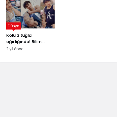
Dünya
Kolu 3 tuğla
ağırlığında! Bilim
insanları şaşkın
2 yıl önce