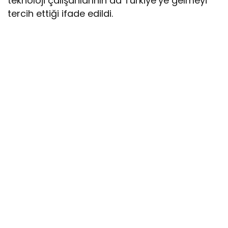
teknoloji çalışanlarının da Türkiye’ye gelmeyi
tercih ettiği ifade edildi.