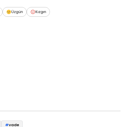
Üzgün
Kızgın
#
vade