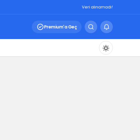
Veri alınamadı!
Premium'a Geç
Mod
değiştir
Gündüz Modu
Gündüz modunu seçin.
Gece Modu
Gece modunu seçin.