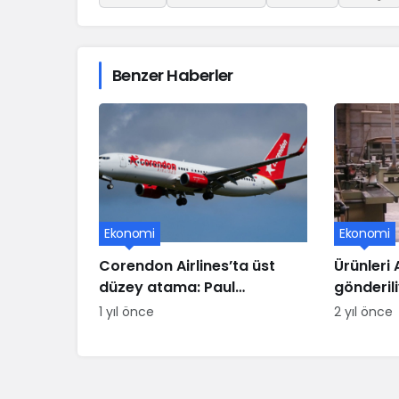
Benzer Haberler
Ekonomi
Ekonomi
Corendon Airlines’ta üst
Ürünleri
düzey atama: Paul
gönderil
Schwaiger yeni CCO oldu
üssü ifla
1 yıl önce
2 yıl önce