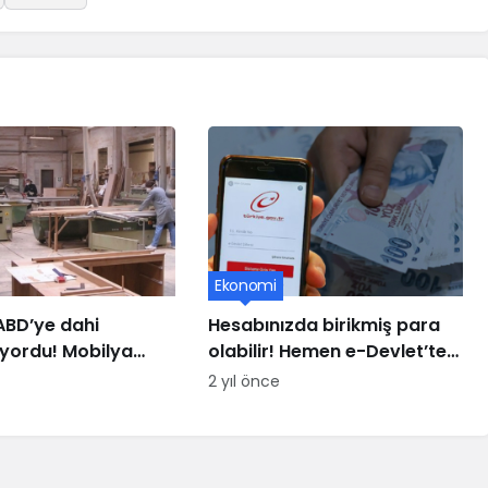
Ekonomi
 ABD’ye dahi
Hesabınızda birikmiş para
iyordu! Mobilya
olabilir! Hemen e-Devlet’ten
sın eşiğinde
kontrol edin, paranız buhar
2 yıl önce
olmasın