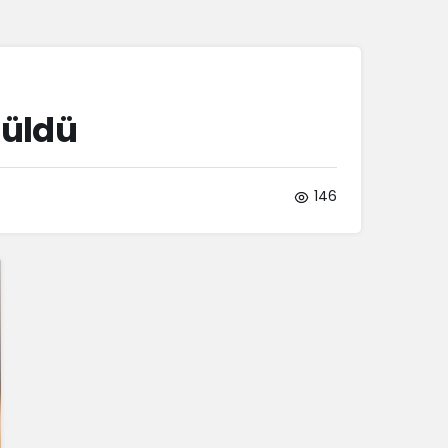
Sistem Modu
Sistem modunu seçin.
rüldü
146