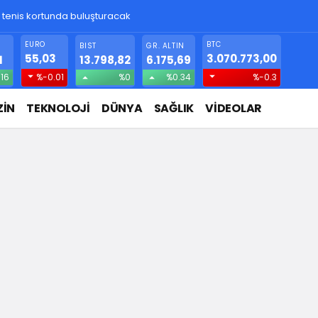
! Gizlice yerleşen parazit, görme kaybına yol açıyor
EURO
BTC
BIST
GR. ALTIN
55,03
3.070.773,00
1
13.798,82
6.175,69
.16
%-0.01
%0
%0.34
%-0.3
İN
TEKNOLOJİ
DÜNYA
SAĞLIK
VİDEOLAR