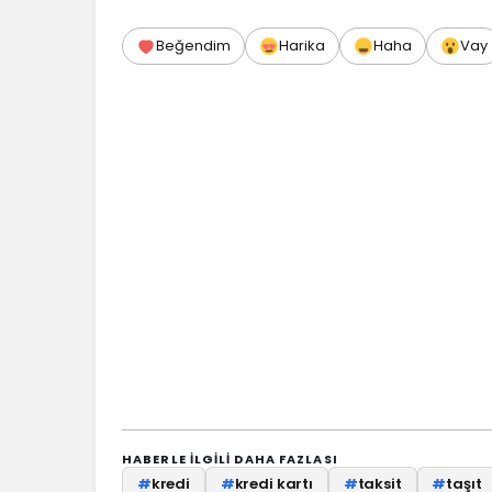
Beğendim
Harika
Haha
Vay
HABERLE ILGILI DAHA FAZLASI
#
kredi
#
kredi kartı
#
taksit
#
taşıt