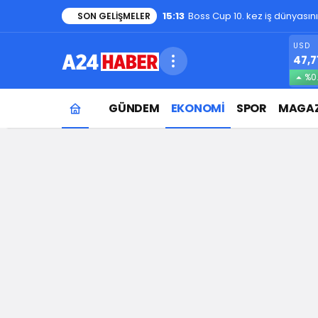
1:48
Evde kedi besleyenler dikkat
SON GELIŞMELER
USD
47,7
%0
GÜNDEM
EKONOMİ
SPOR
MAGAZ