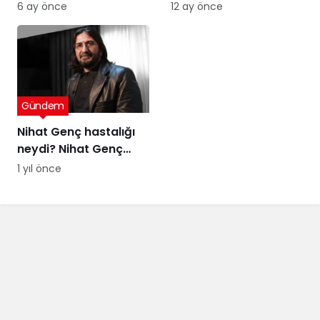
kararına tepki: Bu bir
uyarısı
6 ay önce
12 ay önce
yargı değil, sandığı
tanımayan düzenin
itirafı
Gündem
Nihat Genç hastalığı
neydi? Nihat Genç
cenaze töreni ne
1 yıl önce
zaman, nerede
yapılacak?