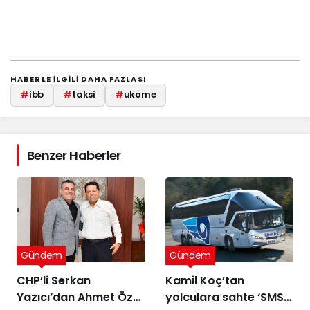
HABERLE ILGILI DAHA FAZLASI
#
ibb
#
taksi
#
ukome
Benzer Haberler
Gündem
Gündem
CHP’li Serkan
Kamil Koç’tan
Yazıcı’dan Ahmet Özer
yolculara sahte ‘SMS’