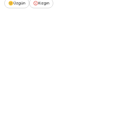
Üzgün
Kızgın