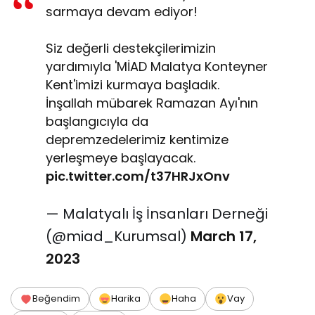
sarmaya devam ediyor!
Siz değerli destekçilerimizin
yardımıyla 'MİAD Malatya Konteyner
Kent'imizi kurmaya başladık.
İnşallah mübarek Ramazan Ayı'nın
başlangıcıyla da
depremzedelerimiz kentimize
yerleşmeye başlayacak.
pic.twitter.com/t37HRJxOnv
— Malatyalı İş İnsanları Derneği
(@miad_Kurumsal)
March 17,
2023
Beğendim
Harika
Haha
Vay