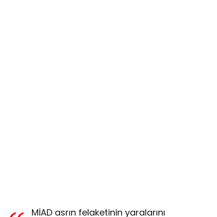
MİAD asrın felaketinin yaralarını