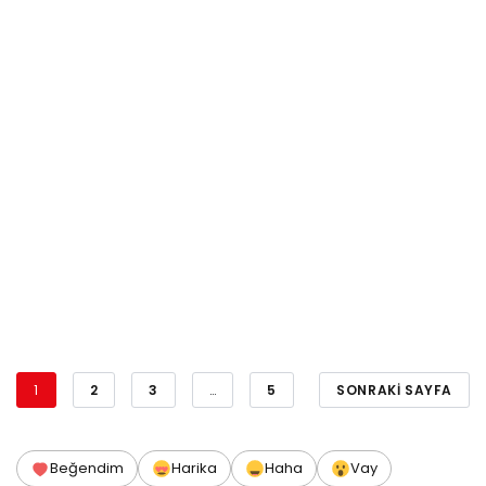
1
2
3
…
5
SONRAKI SAYFA
Beğendim
Harika
Haha
Vay