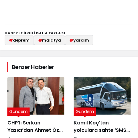
HABERLE ILGILI DAHA FAZLASI
#
deprem
#
malatya
#
yardım
Benzer Haberler
Gündem
Gündem
CHP’li Serkan
Kamil Koç’tan
Yazıcı’dan Ahmet Özer
yolculara sahte ‘SMS’
kararına tepki: Bu bir
uyarısı