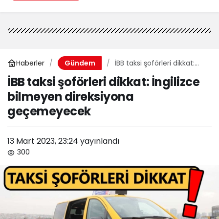
Haberler
İBB taksi şoförleri dikkat:
Gündem
İngilizce bilmeyen
İBB taksi şoförleri dikkat: İngilizce
direksiyona geçemeyecek
bilmeyen direksiyona
geçemeyecek
13 Mart 2023, 23:24
yayınlandı
300