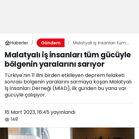
Haberler
Malatyalı iş insanları tüm
Gündem
gücüyle bölgenin yaralarını
Malatyalı iş insanları tüm gücüyle
sarıyor
bölgenin yaralarını sarıyor
Türkiye'nin 11 ilini birden etkileyen deprem felaketi
sonrası bölgenin yaralarını sarmaya koşan Malatyalı
İş İnsanları Derneği (MİAD), ilk günden bu yana var
gücüyle çalışıyor.
16 Mart 2023, 16:45
yayınlandı
148