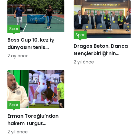
Spor
Spor
Boss Cup 10. kez iş
Dragos Beton, Darıca
dünyasını tenis
Gençlerbirliği’nin
kortunda
2 ay önce
forma göğüs
buluşturacak
2 yıl önce
sponsoru oldu!
Spor
Erman Toroğlu’ndan
hakem Turgut
Doman’a ‘Barış Alper
2 yıl önce