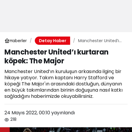
Haberler
Manchester United’ı
Detay Haber
kurtaran köpek: The
Manchester United’ı kurtaran
Major
köpek: The Major
Manchester United’ın kuruluşun arkasında ilginç bir
hikaye yatıyor. Takım kaptanı Harry Stafford ve
köpeği The Major'ın arasındaki dostluğun, dünyanın
en büyük takımlarından birinin doğuşuna nasıl katkı
sağladığını haberimizde okuyabilirsiniz.
24 Mayıs 2022, 00:10
yayınlandı
218