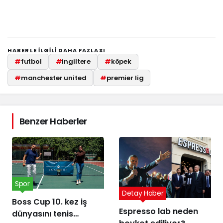
HABERLE ILGILI DAHA FAZLASI
#
futbol
#
ingiltere
#
köpek
#
manchester united
#
premier lig
Benzer Haberler
Spor
Detay Haber
Boss Cup 10. kez iş
Espresso lab neden
dünyasını tenis