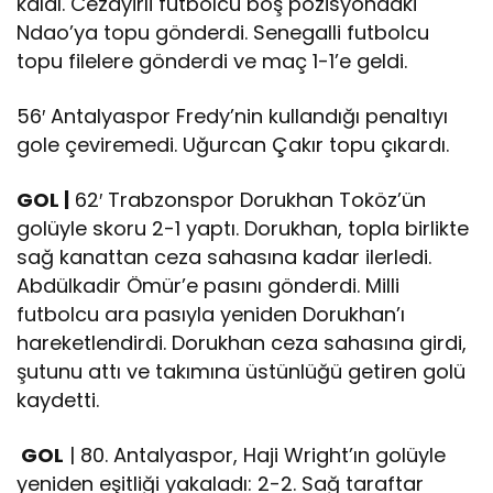
kaldı. Cezayirli futbolcu boş pozisyondaki
Ndao’ya topu gönderdi. Senegalli futbolcu
topu filelere gönderdi ve maç 1-1’e geldi.
56′ Antalyaspor Fredy’nin kullandığı penaltıyı
gole çeviremedi. Uğurcan Çakır topu çıkardı.
GOL |
62′ Trabzonspor Dorukhan Toköz’ün
golüyle skoru 2-1 yaptı. Dorukhan, topla birlikte
sağ kanattan ceza sahasına kadar ilerledi.
Abdülkadir Ömür’e pasını gönderdi. Milli
futbolcu ara pasıyla yeniden Dorukhan’ı
hareketlendirdi. Dorukhan ceza sahasına girdi,
şutunu attı ve takımına üstünlüğü getiren golü
kaydetti.
GOL
| 80. Antalyaspor, Haji Wright’ın golüyle
yeniden eşitliği yakaladı: 2-2. Sağ taraftar