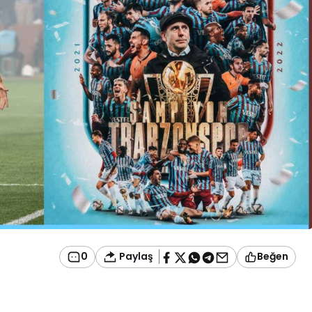
Paylaş
0
Beğen