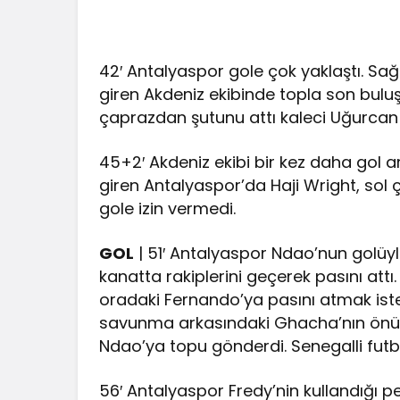
42′ Antalyaspor gole çok yaklaştı. Sa
giren Akdeniz ekibinde topla son bulu
çaprazdan şutunu attı kaleci Uğurcan 
45+2′ Akdeniz ekibi bir kez daha gol 
giren Antalyaspor’da Haji Wright, sol
gole izin vermedi.
GOL
| 51′ Antalyaspor Ndao’nun golüyle
kanatta rakiplerini geçerek pasını attı
oradaki Fernando’ya pasını atmak is
savunma arkasındaki Ghacha’nın önünd
Ndao’ya topu gönderdi. Senegalli futbo
56′ Antalyaspor Fredy’nin kullandığı p