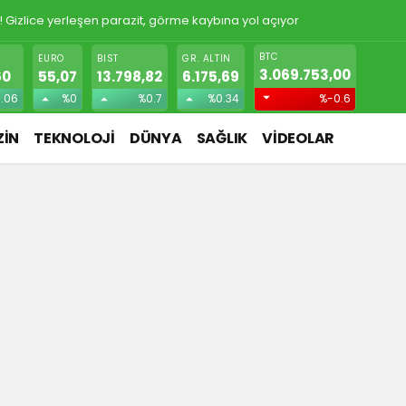
! Gizlice yerleşen parazit, görme kaybına yol açıyor
BTC
EURO
BIST
GR. ALTIN
3.069.753,00
60
55,07
13.798,82
6.175,69
.06
%0
%0.7
%0.34
%-0.6
İN
TEKNOLOJİ
DÜNYA
SAĞLIK
VİDEOLAR