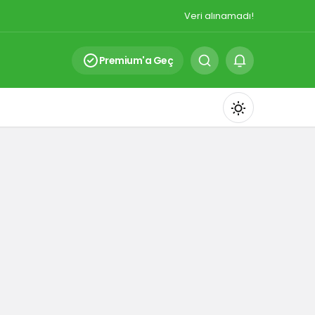
Veri alınamadı!
Premium'a Geç
Mod
değiştir
Gündüz Modu
Gündüz modunu seçin.
Gece Modu
Gece modunu seçin.