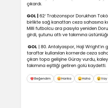
çıkardı.
GOL |
62′ Trabzonspor Dorukhan Toköz’
birlikte sağ kanattan ceza sahasına ka
Milli futbolcu ara pasıyla yeniden Do
girdi, şutunu attı ve takımına üstünlüğ
GOL
| 80. Antalyaspor, Haji Wright’ın g
taraftar kullanılan kornerde ceza saha
çıkan topa gelişine Güray vurdu, kaley
takımına eşitliği getiren golü kaydetti.
Beğendim
Harika
Haha
Vay