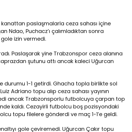
ğ kanattan paslaşmalarla ceza sahası içine
şan Ndao, Puchacz’ı çalımladıktan sonra
gole izin vermedi.
aradı. Paslaşarak yine Trabzonspor ceza alanına
 çaprazdan şutunu attı ancak kaleci Uğurcan
 durumu 1-1 getirdi. Ghacha topla birlikte sol
. Luiz Adriano topu alıp ceza sahası yayının
tedi ancak Trabzonsporlu futbolcuya çarpan top
e kaldı. Cezayirli futbolcu boş pozisyondaki
lcu topu filelere gönderdi ve maç 1-1’e geldi.
enaltıyı gole çeviremedi. Uğurcan Çakır topu