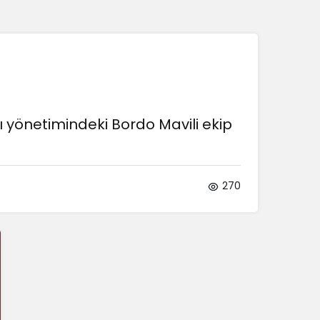
Sistem Modu
Sistem modunu seçin.
 yönetimindeki Bordo Mavili ekip
270