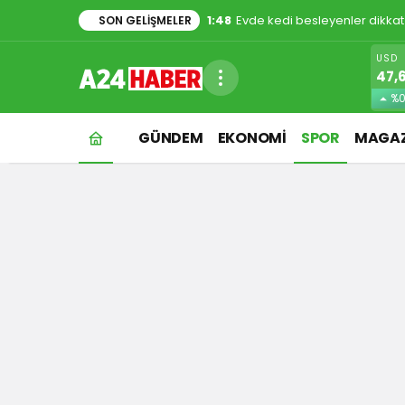
1:48
Evde kedi besleyenler dikkat
SON GELIŞMELER
USD
47,
%0
GÜNDEM
EKONOMİ
SPOR
MAGAZ