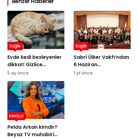
Benzer Haberler
Sağlık
Sağlık
Evde kedi besleyenler
Sabri Ülker Vakfı’ndan
dikkat! Gizlice
6 Haziran
yerleşen parazit,
Diyetisyenler Günü’ne
5 ay önce
1 yıl önce
görme kaybına yol
özel kutlama
açıyor
Medya
Pelda Arkan kimdir?
Beyaz TV muhabiri