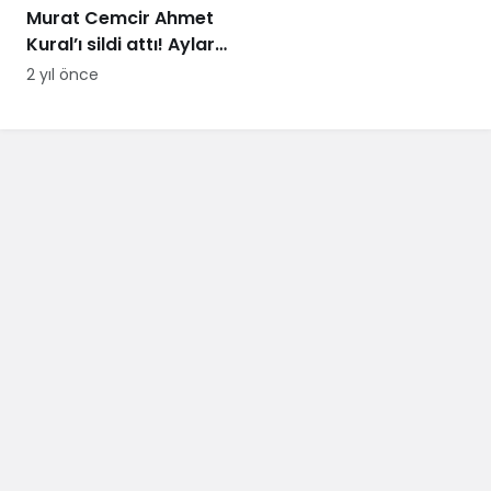
Murat Cemcir Ahmet
Kural’ı sildi attı! Aylar
sonra samimi
2 yıl önce
açıklamalar