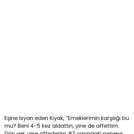
Eşine isyan eden Kıyak, “Emeklerimin karşılığı bu
mu? Beni 4-5 kez aldattın, yine de affettim.
Dön gel, yine affederim. 87 yaşındaki nenene