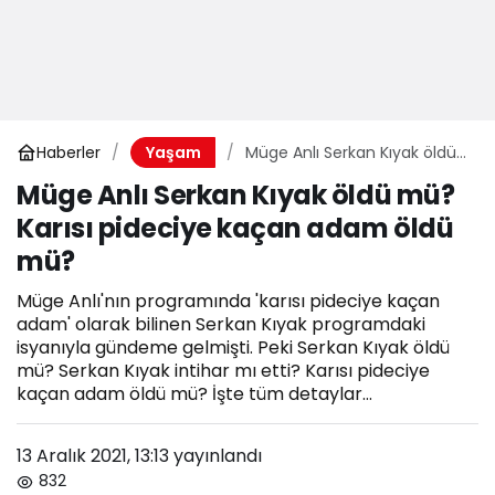
Haberler
Müge Anlı Serkan Kıyak öldü
Yaşam
mü? Karısı pideciye kaçan
Müge Anlı Serkan Kıyak öldü mü?
adam öldü mü?
Karısı pideciye kaçan adam öldü
mü?
Müge Anlı'nın programında 'karısı pideciye kaçan
adam' olarak bilinen Serkan Kıyak programdaki
isyanıyla gündeme gelmişti. Peki Serkan Kıyak öldü
mü? Serkan Kıyak intihar mı etti? Karısı pideciye
kaçan adam öldü mü? İşte tüm detaylar...
13 Aralık 2021, 13:13
yayınlandı
832