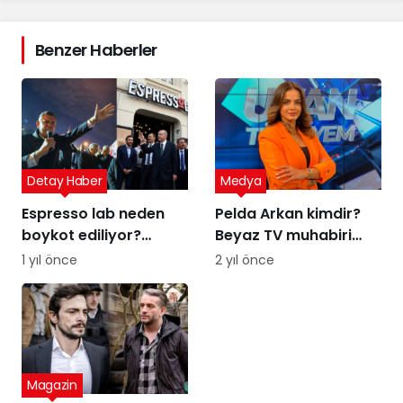
Benzer Haberler
Detay Haber
Medya
Espresso lab neden
Pelda Arkan kimdir?
boykot ediliyor?
Beyaz TV muhabiri
Espresso Lab sahibi
Pelda Arkan kaç
1 yıl önce
2 yıl önce
kim?
yaşında, nereli?
Magazin