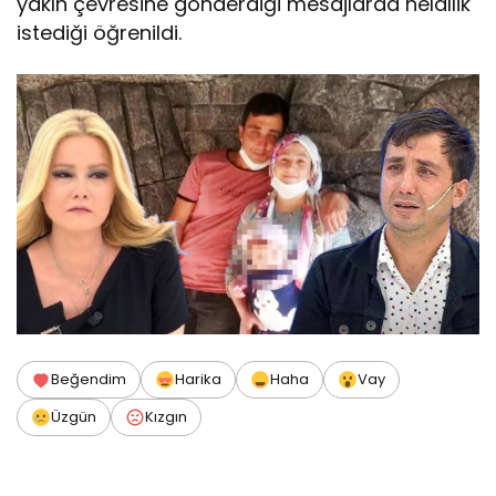
yakın çevresine gönderdiği mesajlarda helallik
istediği öğrenildi.
Beğendim
Harika
Haha
Vay
Üzgün
Kızgın