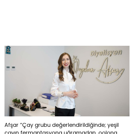
Afşar “Çay grubu değerlendirildiğinde; yeşil
çayın fermantasyona uğramadan, oolong