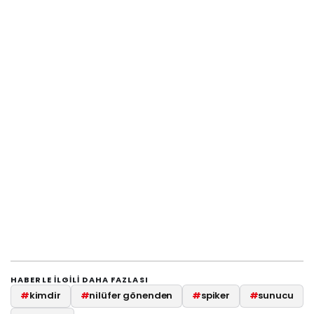
HABERLE ILGILI DAHA FAZLASI
#
kimdir
#
nilüfer gönenden
#
spiker
#
sunucu