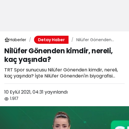
Haberler
Nilüfer Gönenden
Detay Haber
kimdir, nereli, kaç
Nilüfer Gönenden kimdir, nereli,
yaşında?
kaç yaşında?
TRT Spor sunucusu Nilüfer Gönenden kimdir, nereli,
kaç yaşında? İşte Nilüfer Gönenden'in biyografisi...
10 Eylül 2021, 04:31
yayınlandı
1.917