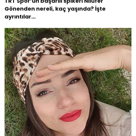
TRT Spor’un başarılı spikeri Nilüfer
Gönenden nereli, kaç yaşında? İşte
ayrıntılar…