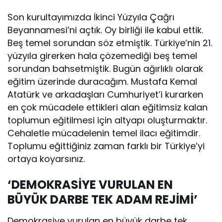
Son kurultayımızda İkinci Yüzyıla Çağrı
Beyannamesi’ni açtık. Oy birliği ile kabul ettik.
Beş temel sorundan söz etmiştik. Türkiye’nin 21.
yüzyıla girerken hala çözemediği beş temel
sorundan bahsetmiştik. Bugün ağırlıklı olarak
eğitim üzerinde duracağım. Mustafa Kemal
Atatürk ve arkadaşları Cumhuriyet’i kurarken
en çok mücadele ettikleri alan eğitimsiz kalan
toplumun eğitilmesi için altyapı oluşturmaktır.
Cehaletle mücadelenin temel ilacı eğitimdir.
Toplumu eğittiğiniz zaman farklı bir Türkiye’yi
ortaya koyarsınız.
‘DEMOKRASİYE VURULAN EN
BÜYÜK DARBE TEK ADAM REJİMİ’
Demokrasiye vurulan en büyük darbe tek