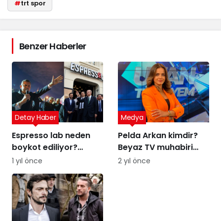
#
trt spor
Benzer Haberler
Detay Haber
Medya
Espresso lab neden
Pelda Arkan kimdir?
boykot ediliyor?
Beyaz TV muhabiri
Espresso Lab sahibi
Pelda Arkan kaç
1 yıl önce
2 yıl önce
kim?
yaşında, nereli?