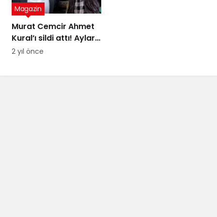
Magazin
Murat Cemcir Ahmet
Kural’ı sildi attı! Aylar
sonra samimi
2 yıl önce
açıklamalar