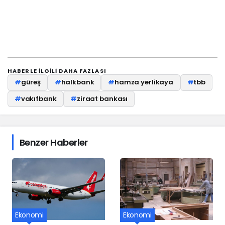
HABERLE ILGILI DAHA FAZLASI
#
güreş
#
halkbank
#
hamza yerlikaya
#
tbb
#
vakıfbank
#
ziraat bankası
Benzer Haberler
Ekonomi
Ekonomi