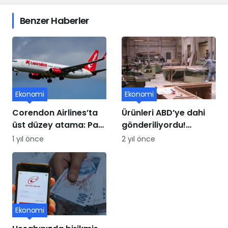
Benzer Haberler
Ekonomi
Ekonomi
Corendon Airlines’ta
Ürünleri ABD’ye dahi
üst düzey atama: Paul
gönderiliyordu!
Schwaiger yeni CCO
Mobilya üssü iflasın
1 yıl önce
2 yıl önce
oldu
eşiğinde
Ekonomi