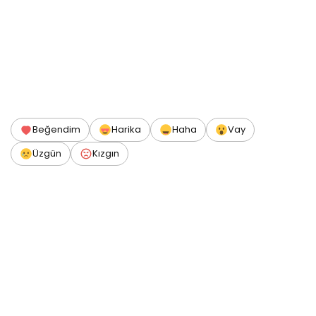
Beğendim
Harika
Haha
Vay
Üzgün
Kızgın