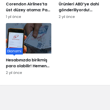
Corendon Airlines’ta
Ürünleri ABD’ye dahi
üst düzey atama: Paul
gönderiliyordu!
Schwaiger yeni CCO
Mobilya üssü iflasın
1 yıl önce
2 yıl önce
oldu
eşiğinde
Ekonomi
Hesabınızda birikmiş
para olabilir! Hemen
e-Devlet’ten kontrol
2 yıl önce
edin, paranız buhar
olmasın