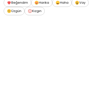
Beğendim
Harika
Haha
Vay
Üzgün
Kızgın