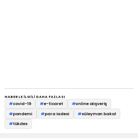
HABERLE ILGILI DAHA FAZLASI
#
covid-19
#
e-ticaret
#
online alışveriş
#
pandemi
#
para iadesi
#
süleyman bakal
#
tükdes