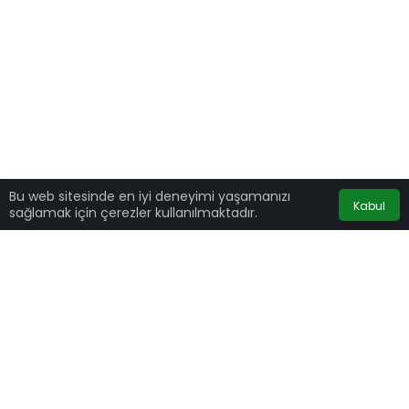
Bu web sitesinde en iyi deneyimi yaşamanızı
Kabul
sağlamak için çerezler kullanılmaktadır.
Fenerbahçe’de beklenen ayrılık gerçekleşti. Sarı
lacivertli kulüp teknik direktör Erol Bulut ile
yollarını ayırdığını kamuoyuna duyurdu.