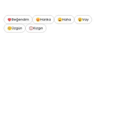
Beğendim
Harika
Haha
Vay
Üzgün
Kızgın