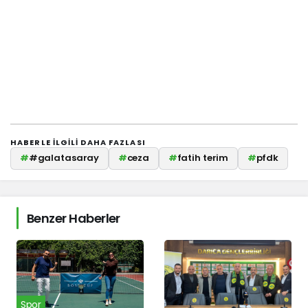
HABERLE ILGILI DAHA FAZLASI
#
#galatasaray
#
ceza
#
fatih terim
#
pfdk
Benzer Haberler
Spor