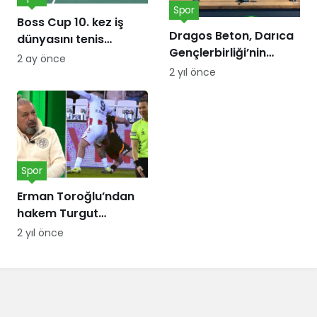
Spor
Boss Cup 10. kez iş
Dragos Beton, Darıca
dünyasını tenis
Gençlerbirliği’nin
kortunda
2 ay önce
forma göğüs
buluşturacak
2 yıl önce
sponsoru oldu!
Spor
Erman Toroğlu’ndan
hakem Turgut
Doman’a ‘Barış Alper
2 yıl önce
Yılmaz’ tepkisi:
Telefonları dinlensin,
bunda sakatlık var