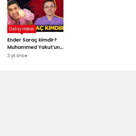
Detay Haber
Ender Saraç kimdir?
Muhammed Yakut’un
iddialarında adı geçen
3 yıl önce
Ender Saraç evli mi,
kaç çocuğu var?