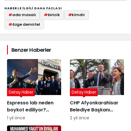
HABERLE ILGILI DAHA FAZLASI
#
ada masalı
#
biricik
#
kimdir
#
özge demirtel
Benzer Haberler
Detay Haber
Detay Haber
Espresso lab neden
CHP Afyonkarahisar
boykot ediliyor?
Belediye Başkanı
Espresso Lab sahibi
Adayı Burcu Köksal
1 yıl önce
2 yıl önce
kim?
kimdir, neden TT oldu?
Dem Parti çıkışı