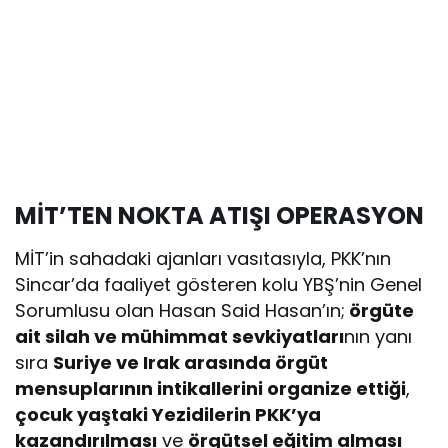
MİT’TEN NOKTA ATIŞI OPERASYON
MİT’in sahadaki ajanları vasıtasıyla, PKK’nın
Sincar’da faaliyet gösteren kolu YBŞ’nin Genel
Sorumlusu olan Hasan Said Hasan’ın;
örgüte
ait silah ve mühimmat sevkiyatları
nın yanı
sıra
Suriye ve Irak arasında örgüt
mensuplarının intikallerini organize ettiği
,
çocuk yaştaki Yezidilerin PKK’ya
kazandırılması
ve
örgütsel eğitim alması