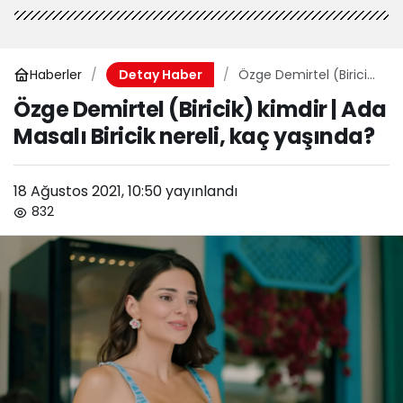
Haberler
Özge Demirtel (Biricik)
Detay Haber
kimdir | Ada Masalı
Özge Demirtel (Biricik) kimdir | Ada
Biricik nereli, kaç
Masalı Biricik nereli, kaç yaşında?
yaşında?
18 Ağustos 2021, 10:50
yayınlandı
832