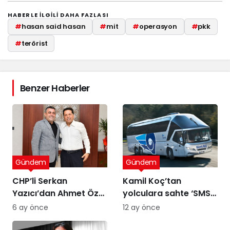
HABERLE ILGILI DAHA FAZLASI
#
hasan said hasan
#
mit
#
operasyon
#
pkk
#
terörist
Benzer Haberler
Gündem
Gündem
CHP’li Serkan
Kamil Koç’tan
Yazıcı’dan Ahmet Özer
yolculara sahte ‘SMS’
kararına tepki: Bu bir
uyarısı
6 ay önce
12 ay önce
yargı değil, sandığı