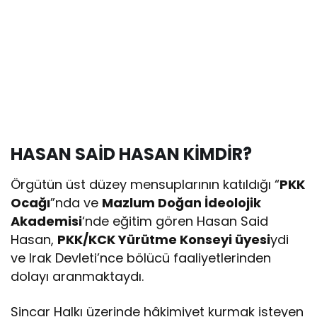
HASAN SAİD HASAN KİMDİR?
Örgütün üst düzey mensuplarının katıldığı “
PKK
Ocağı
”nda ve
Mazlum Doğan İdeolojik
Akademisi
‘nde eğitim gören Hasan Said
Hasan,
PKK/KCK Yürütme Konseyi üyesi
ydi
ve Irak Devleti’nce bölücü faaliyetlerinden
dolayı aranmaktaydı.
Sincar Halkı üzerinde hâkimiyet kurmak isteyen