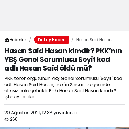
Haberler
Hasan Said Hasan
Detay Haber
kimdir? PKK’nın YBŞ
Hasan Said Hasan kimdir? PKK’nın
Genel Sorumlusu Seyit
YBŞ Genel Sorumlusu Seyit kod
kod adlı Hasan Said
öldü mü?
adlı Hasan Said öldü mü?
PKK terör örgütünün YBŞ Genel Sorumlusu 'Seyit' kod
adlı Hasan Said Hasan, Irak'ın Sincar bölgesinde
etkisiz hale getirildi. Peki Hasan Said Hasan kimdir?
İşte ayrıntılar...
20 Ağustos 2021, 12:38
yayınlandı
268