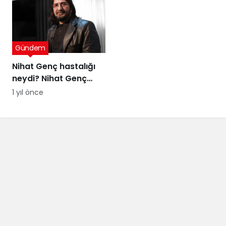
tanımayan düzenin
itirafı
Gündem
Nihat Genç hastalığı
neydi? Nihat Genç
cenaze töreni ne
1 yıl önce
zaman, nerede
yapılacak?