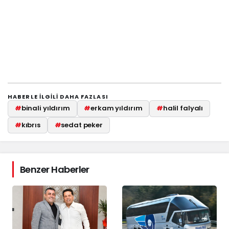
HABERLE ILGILI DAHA FAZLASI
#
binali yıldırım
#
erkam yıldırım
#
halil falyalı
#
kıbrıs
#
sedat peker
Benzer Haberler