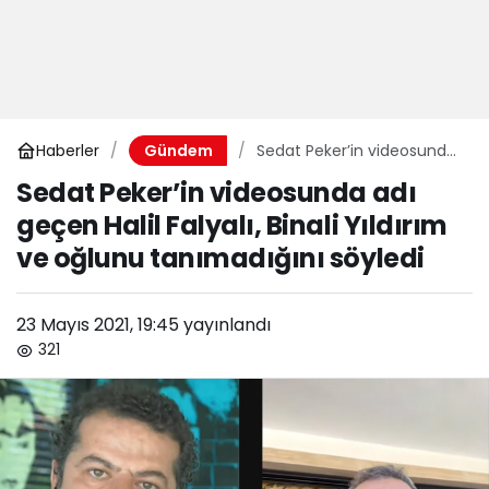
Haberler
Sedat Peker’in videosunda
Gündem
adı geçen Halil Falyalı,
Sedat Peker’in videosunda adı
Binali Yıldırım ve oğlunu
geçen Halil Falyalı, Binali Yıldırım
tanımadığını söyledi
ve oğlunu tanımadığını söyledi
23 Mayıs 2021, 19:45
yayınlandı
321