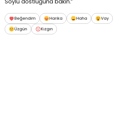
Soylu dostluğuna bakın.”
Beğendim
Harika
Haha
Vay
Üzgün
Kızgın