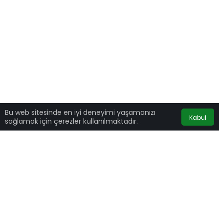
Bu web sitesinde en iyi deneyimi yaşamanızı
Kabul
sağlamak için çerezler kullanılmaktadır.
Organize suç örgütü lideri Sedat Peker bugün
yayınladığı 7’inci videosunda, yine gündeme
oturan çok önemli iddialarda bulundu. Peker
videonun bir bölümünde eski Başbakan Binali