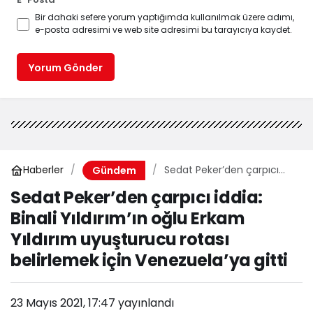
Bir dahaki sefere yorum yaptığımda kullanılmak üzere adımı,
e-posta adresimi ve web site adresimi bu tarayıcıya kaydet.
Yorum Gönder
Haberler
Sedat Peker’den çarpıcı
Gündem
iddia: Binali Yıldırım’ın oğlu
Sedat Peker’den çarpıcı iddia:
Erkam Yıldırım uyuşturucu
Binali Yıldırım’ın oğlu Erkam
rotası belirlemek için
Venezuela’ya gitti
Yıldırım uyuşturucu rotası
belirlemek için Venezuela’ya gitti
23 Mayıs 2021, 17:47
yayınlandı