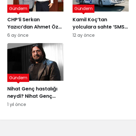
Gündem
Gündem
CHP’li Serkan
Kamil Koç’tan
Yazıcı’dan Ahmet Özer
yolculara sahte ‘SMS’
kararına tepki: Bu bir
uyarısı
6 ay önce
12 ay önce
yargı değil, sandığı
tanımayan düzenin
itirafı
Gündem
Nihat Genç hastalığı
neydi? Nihat Genç
cenaze töreni ne
1 yıl önce
zaman, nerede
yapılacak?