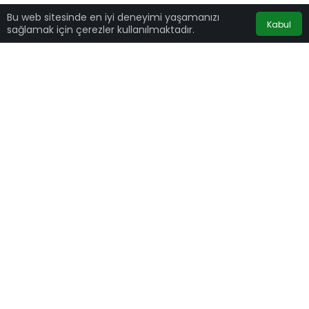
Bu web sitesinde en iyi deneyimi yaşamanızı
Kabul
sağlamak için çerezler kullanılmaktadır.
Beyoğlu’nda Amerikalı turist arkadaşıyla
sokakta yürüdüğü esnada çıkan ‘omuz atma’
kavgasında bıçaklı saldırıya uğradı. Saldırı
anları kameralara yansırken, baldırından
yaralanan turist kaldırıldığı hastanede hayatını
kaybetti. Polisin yakaladığı 4 saldırgandan
bıçaklı saldırıyı gerçekleştiren zanlı
tutuklanarak cezaevine gönderildi. Amerikalı
turiste bıçaklı saldırı, Beyoğlu Şehit Muhtar
Mahallesi’nde meydana geldi. Edinilen bilgiye