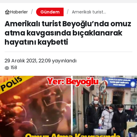
Haberler
Amerikalı turist
Gündem
Beyoğlu’nda omuz atma
Amerikalı turist Beyoğlu’nda omuz
kavgasında bıçaklanarak
atma kavgasında bıçaklanarak
hayatını kaybetti
hayatını kaybetti
29 Aralık 2021, 22:09
yayınlandı
158