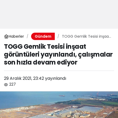
Haberler
TOGG Gemlik Tesisi inşaat
Gündem
görüntüleri yayınlandı,
TOGG Gemlik Tesisi inşaat
çalışmalar son hızla
görüntüleri yayınlandı, çalışmalar
devam ediyor
son hızla devam ediyor
29 Aralık 2021, 23:42
yayınlandı
227