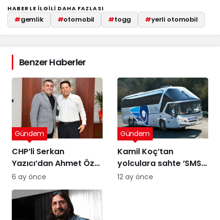
HABERLE ILGILI DAHA FAZLASI
#
gemlik
#
otomobil
#
togg
#
yerli otomobil
Benzer Haberler
Gündem
Gündem
CHP’li Serkan
Kamil Koç’tan
Yazıcı’dan Ahmet Özer
yolculara sahte ‘SMS’
kararına tepki: Bu bir
uyarısı
6 ay önce
12 ay önce
yargı değil, sandığı
tanımayan düzenin
itirafı