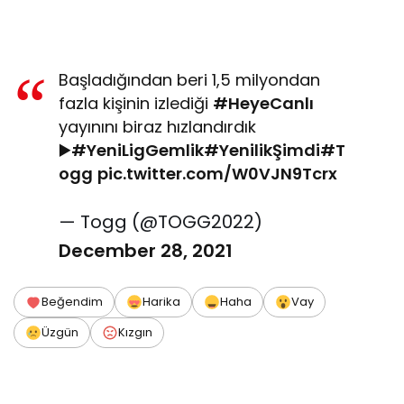
Başladığından beri 1,5 milyondan
fazla kişinin izlediği
#HeyeCanlı
yayınını biraz hızlandırdık
▶️
#YeniLigGemlik
#YenilikŞimdi
#T
ogg
pic.twitter.com/W0VJN9Tcrx
— Togg (@TOGG2022)
December 28, 2021
Beğendim
Harika
Haha
Vay
Üzgün
Kızgın