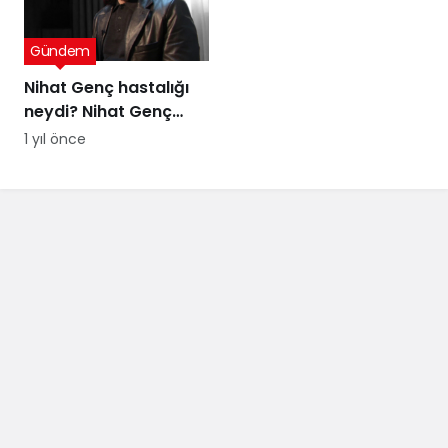
Gündem
Nihat Genç hastalığı
neydi? Nihat Genç
cenaze töreni ne
1 yıl önce
zaman, nerede
yapılacak?