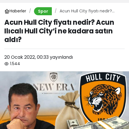
Haberler
Acun Hull City fiyatı nedir?
Spor
Acun Ilıcalı Hull City’i ne kadara
Acun Hull City fiyatı nedir? Acun
satın aldı?
Ilıcalı Hull City’i ne kadara satın
aldı?
20 Ocak 2022, 00:33
yayınlandı
1.544