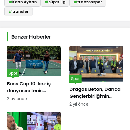
#
Kaan Ayhan
#
süper lig
#
trabzonspor
#
transfer
Benzer Haberler
Spor
Spor
Boss Cup 10. kez iş
Dragos Beton, Darıca
dünyasını tenis
Gençlerbirliği’nin
kortunda
2 ay önce
forma göğüs
buluşturacak
2 yıl önce
sponsoru oldu!