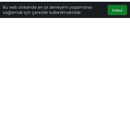
Bu web sitesinde en iyi deneyimi yaşamanızı
Kabul
sağlamak için çerezler kullanılmaktadır.
İngiltere Championship takımlarından Hull City,
Acun Ilıcalı tarafından resmen satın alındı.
Acun Medya tarafından satın alınan
Hull City
takımının satın alma sürecinin tamamlandığı
bildirildi. Peki Acun Ilıcalı Hull City takımını ne
kadara satın aldı? Acun Hull City fiyatı nedir?
Acun
Hull City için ne kadar ödedi?
HULL CITY TARAFTARLARINDAN
TÜRK BAYRAKLI KARŞILAMA