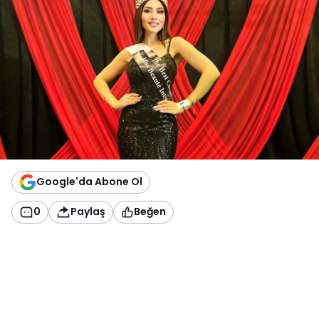
Google'da Abone Ol
0
Paylaş
Beğen