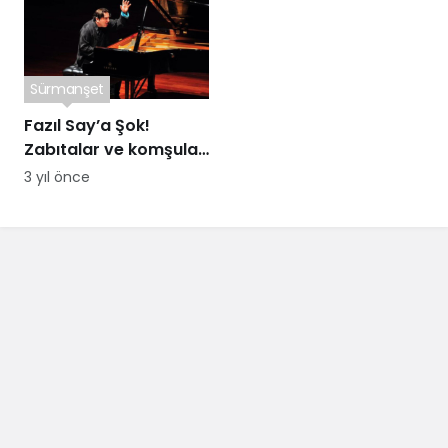
Sürmanşet
Fazıl Say’a Şok!
Zabıtalar ve komşuları
kapıda…
3 yıl önce