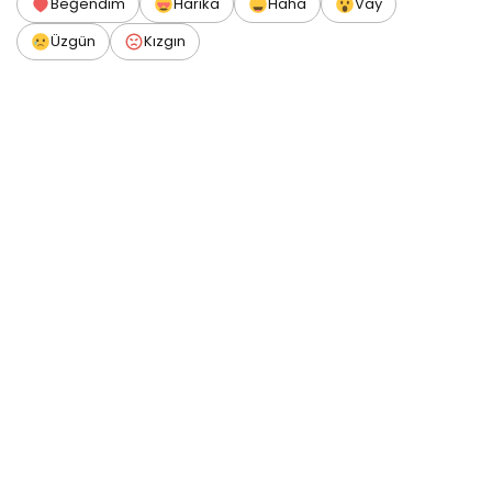
Beğendim
Harika
Haha
Vay
Üzgün
Kızgın