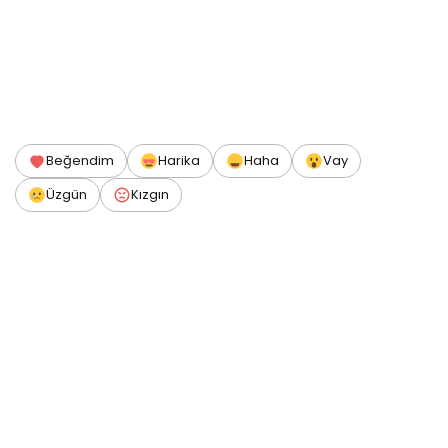
Beğendim
Harika
Haha
Vay
Üzgün
Kızgın