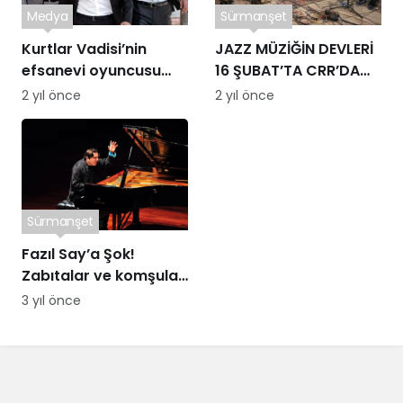
Medya
Sürmanşet
Kurtlar Vadisi’nin
JAZZ MÜZİĞİN DEVLERİ
efsanevi oyuncusu
16 ŞUBAT’TA CRR’DA
ekranlara dönüyor!
BULUŞUYOR
2 yıl önce
2 yıl önce
İşte yeni dizisi
Sürmanşet
Fazıl Say’a Şok!
Zabıtalar ve komşuları
kapıda…
3 yıl önce