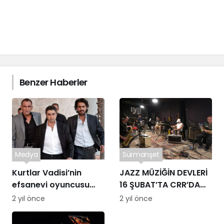
Benzer Haberler
Medya
Sürmanşet
Kurtlar Vadisi’nin
JAZZ MÜZİĞİN DEVLERİ
efsanevi oyuncusu
16 ŞUBAT’TA CRR’DA
ekranlara dönüyor!
BULUŞUYOR
2 yıl önce
2 yıl önce
İşte yeni dizisi