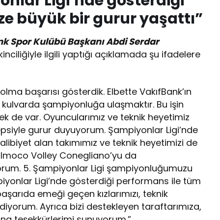
nlar Ligi’nde gösterdiği
e büyük bir gurur yaşattı”
k Spor Kulübü Başkanı Abdi Serdar
ikinciliğiyle ilgili yaptığı açıklamada şu ifadelere
olma başarısı gösterdik. Elbette VakıfBank’ın
 kulvarda şampiyonluğa ulaşmaktır. Bu işin
de var. Oyuncularımız ve teknik heyetimiz
epsiyle gurur duyuyorum. Şampiyonlar Ligi’nde
libiyet alan takımımız ve teknik heyetimizi de
 Imoco Volley Conegliano’yu da
orum. 5. Şampiyonlar Ligi şampiyonluğumuzu
yonlar Ligi’nde gösterdiği performans ile tüm
başarıda emeği geçen kızlarımızı, teknik
diyorum. Ayrıca bizi destekleyen taraftarımıza,
na teşekkürlerimi sunuyorum.”