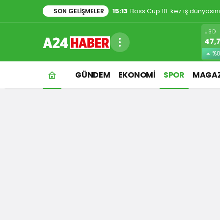
1:48
Evde kedi besleyenler dikkat
SON GELIŞMELER
USD
47,
%0
GÜNDEM
EKONOMİ
SPOR
MAGAZ