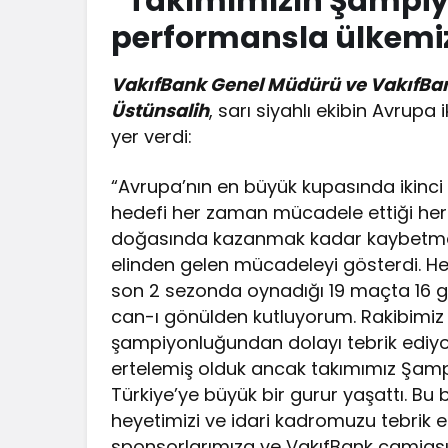
“Takımımızın Şampiyo
performansla ülkemiz
VakıfBank Genel Müdürü ve VakıfBan
Üstünsalih
, sarı siyahlı ekibin Avrupa 
yer verdi:
“Avrupa’nın en büyük kupasında ikinci 
hedefi her zaman mücadele ettiği her
doğasında kazanmak kadar kaybetmek 
elinden gelen mücadeleyi gösterdi. H
son 2 sezonda oynadığı 19 maçta 16 ga
can-ı gönülden kutluyorum. Rakibimiz
şampiyonluğundan dolayı tebrik ediy
ertelemiş olduk ancak takımımız Şampi
Türkiye’ye büyük bir gurur yaşattı. Bu 
heyetimizi ve idari kadromuzu tebrik e
sponsorlarımıza ve VakıfBank camiası