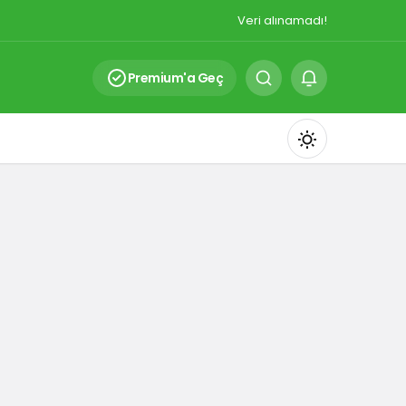
Veri alınamadı!
Premium'a Geç
Mod
değiştir
Gündüz Modu
Gündüz modunu seçin.
Gece Modu
Gece modunu seçin.