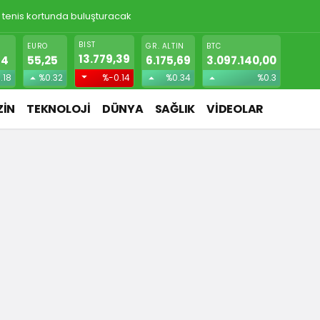
! Gizlice yerleşen parazit, görme kaybına yol açıyor
BIST
EURO
GR. ALTIN
BTC
13.779,39
74
55,25
6.175,69
3.097.140,00
.18
%0.32
%-0.14
%0.34
%0.3
İN
TEKNOLOJİ
DÜNYA
SAĞLIK
VİDEOLAR