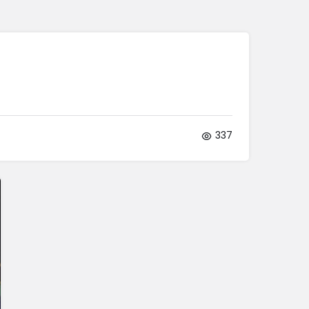
Sistem Modu
Sistem modunu seçin.
337