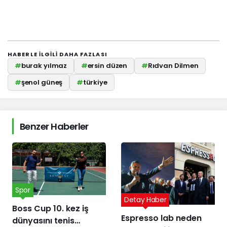
HABERLE ILGILI DAHA FAZLASI
#
burak yılmaz
#
ersin düzen
#
Rıdvan Dilmen
#
şenol güneş
#
türkiye
Benzer Haberler
Spor
Detay Haber
Boss Cup 10. kez iş
Espresso lab neden
dünyasını tenis