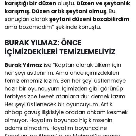
karıştığı bir düzen
oluştu.
Düzen ve şeytanlık
karışmış. Düzen artık şeytani olmuş
. Bu
sonuçları alarak
şeytani düzeni bozabilirdim
ama bozamadım” şeklinde konuştu.
BURAK YILMAZ: ÖNCE
İÇİMİZDEKİLERİ TEMİZLEMELİYİZ
Burak Yılmaz
ise “Kaptan olarak ülkem için
her şeyi üstlenirim. Ama önce içimizdekileri
temizlememiz lazım. Ben her şeyi üstlenmeye
hazır bir oyuncuyum. İçimizden gibi görünüp
terbiyesizce tweet atanlara dur demek lazım.
Her şeyi üstlenecek bir oyuncuyum. Artık
ahbap çavuş ilişkisiyle oradan ahkam kesmek
olmuyor. Hayatım boyunca hiç kimsenin
adamı olmadım. Hayatım boyunca ne
Şenol’un, ne Ahmet’in, ne Mehmet’in adamı