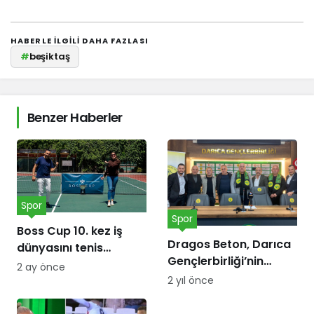
HABERLE ILGILI DAHA FAZLASI
#
beşiktaş
Benzer Haberler
Spor
Spor
Boss Cup 10. kez iş
Dragos Beton, Darıca
dünyasını tenis
Gençlerbirliği’nin
kortunda
2 ay önce
forma göğüs
buluşturacak
2 yıl önce
sponsoru oldu!