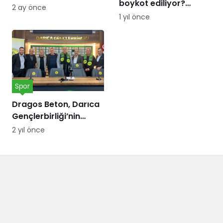
boykot ediliyor?
kortunda
2 ay önce
Espresso Lab sahibi
buluşturacak
1 yıl önce
kim?
Spor
Dragos Beton, Darıca
Gençlerbirliği’nin
forma göğüs
2 yıl önce
sponsoru oldu!