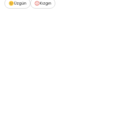
Üzgün
Kızgın