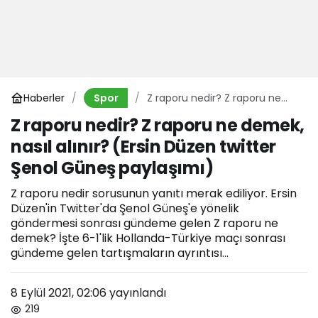
Haberler
Z raporu nedir? Z raporu ne
Spor
demek, nasıl alınır? (Ersin
Z raporu nedir? Z raporu ne demek,
Düzen twitter Şenol Güneş
nasıl alınır? (Ersin Düzen twitter
paylaşımı)
Şenol Güneş paylaşımı)
Z raporu nedir sorusunun yanıtı merak ediliyor. Ersin
Düzen'in Twitter'da Şenol Güneş'e yönelik
göndermesi sonrası gündeme gelen Z raporu ne
demek? İşte 6-1'lik Hollanda-Türkiye maçı sonrası
gündeme gelen tartışmaların ayrıntısı...
8 Eylül 2021, 02:06
yayınlandı
219