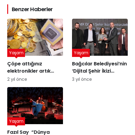
Benzer Haberler
Yaşam
Yaşam
Çöpe attığınız
Bağcılar Belediyesi’nin
elektronikler artık
‘Dijital Şehir İkizi
altına dönüşebilir!
Sürdürülebilir Şehir
2 yıl önce
3 yıl önce
Üstelik peynir altı
Yönetimi Projesi’ne
suyuyla
ödül
Yaşam
Fazıl Say “Dünya