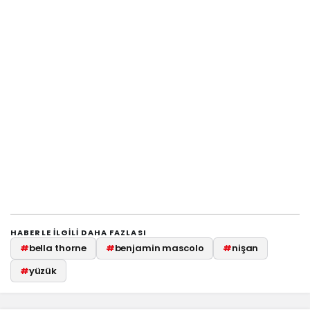
HABERLE ILGILI DAHA FAZLASI
#
bella thorne
#
benjamin mascolo
#
nişan
#
yüzük