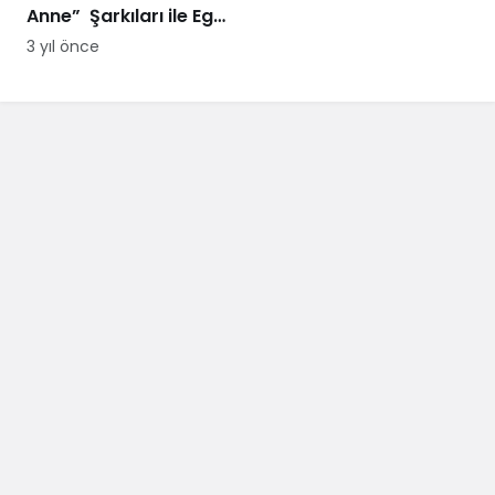
Anne” Şarkıları ile Ege
Turnesi’nde
3 yıl önce