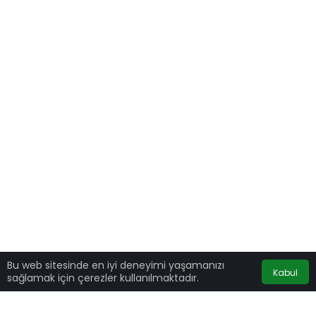
Bu web sitesinde en iyi deneyimi yaşamanızı
Kabul
sağlamak için çerezler kullanılmaktadır.
İbo Show programının bu haftaki bölümüne