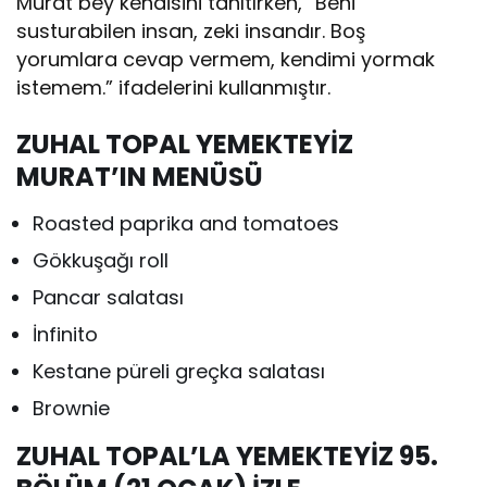
Murat bey kendisini tanıtırken, “Beni
susturabilen insan, zeki insandır. Boş
yorumlara cevap vermem, kendimi yormak
istemem.” ifadelerini kullanmıştır.
ZUHAL TOPAL YEMEKTEYİZ
MURAT’IN MENÜSÜ
Roasted paprika and tomatoes
Gökkuşağı roll
Pancar salatası
İnfinito
Kestane püreli greçka salatası
Brownie
ZUHAL TOPAL’LA YEMEKTEYİZ 95.