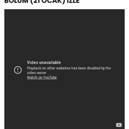
BÖLÜM (21 OCAK) İZLE