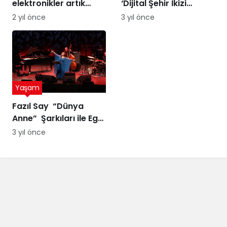
elektronikler artık
‘Dijital Şehir İkizi
altına dönüşebilir!
Sürdürülebilir Şehir
2 yıl önce
3 yıl önce
Üstelik peynir altı
Yönetimi Projesi’ne
suyuyla
ödül
Yaşam
Fazıl Say “Dünya
Anne” Şarkıları ile Ege
Turnesi’nde
3 yıl önce