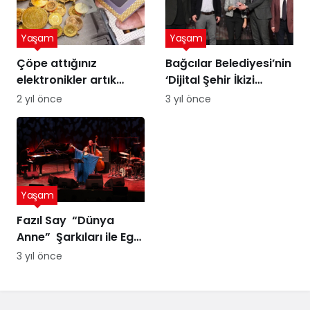
Yaşam
Yaşam
Çöpe attığınız
Bağcılar Belediyesi’nin
elektronikler artık
‘Dijital Şehir İkizi
altına dönüşebilir!
Sürdürülebilir Şehir
2 yıl önce
3 yıl önce
Üstelik peynir altı
Yönetimi Projesi’ne
suyuyla
ödül
Yaşam
Fazıl Say “Dünya
Anne” Şarkıları ile Ege
Turnesi’nde
3 yıl önce