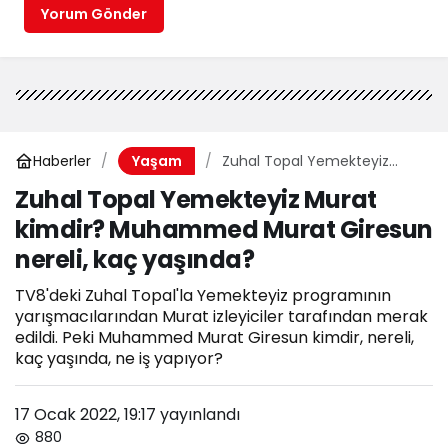
Yorum Gönder
Haberler
Zuhal Topal Yemekteyiz
Yaşam
Murat kimdir? Muhammed
Zuhal Topal Yemekteyiz Murat
Murat Giresun nereli, kaç
kimdir? Muhammed Murat Giresun
yaşında?
nereli, kaç yaşında?
TV8'deki Zuhal Topal'la Yemekteyiz programının
yarışmacılarından Murat izleyiciler tarafından merak
edildi. Peki Muhammed Murat Giresun kimdir, nereli,
kaç yaşında, ne iş yapıyor?
17 Ocak 2022, 19:17
yayınlandı
880