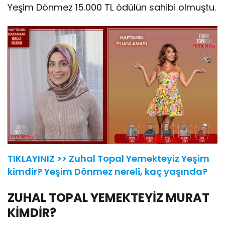
Yeşim Dönmez 15.000 TL ödülün sahibi olmuştu.
TIKLAYINIZ >> Zuhal Topal Yemekteyiz Yeşim
kimdir? Yeşim Dönmez nereli, kaç yaşında?
ZUHAL TOPAL YEMEKTEYİZ MURAT
KİMDİR?