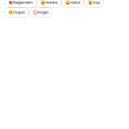
Beğendim
Harika
Haha
Vay
Üzgün
Kızgın