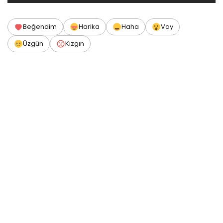
Beğendim
Harika
Haha
Vay
Üzgün
Kızgın