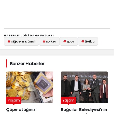
HABERLE ILGILI DAHA FAZLASI
#
çiğdem günal
#
spiker
#
spor
#
tivibu
Benzer Haberler
Yaşam
Yaşam
Çöpe attığınız
Bağcılar Belediyesi’nin