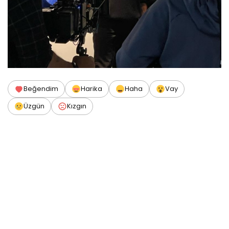
Beğendim
Harika
Haha
Vay
Üzgün
Kızgın