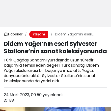
Haberler
Didem Yağcı’nın eseri
Yaşam
Sylvester Stallone’nin sanat
Didem Yağcı’nın eseri Sylvester
koleksiyonunda
Stallone’nin sanat koleksiyonunda
Türk Çağdaş Sanatı’nı yurtdışında uzun süredir
başarıyla temsil eden değerli Türk sanatçı Didem
Yağcı uluslararası bir başarıya imza attı. Yağcı,
dünyaca ünlü aktör Sylvester Stallone'nin sanat
koleksiyonunda da yerini aldı.
24 Mart 2023, 00:50
yayınlandı
138