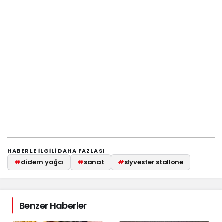
HABERLE ILGILI DAHA FAZLASI
#
didem yağcı
#
sanat
#
slyvester stallone
Benzer Haberler