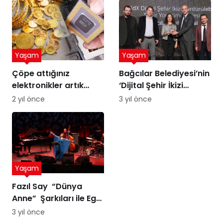
Yaşam
Yaşam
Çöpe attığınız
Bağcılar Belediyesi’nin
elektronikler artık
‘Dijital Şehir İkizi
altına dönüşebilir!
Sürdürülebilir Şehir
2 yıl önce
3 yıl önce
Üstelik peynir altı
Yönetimi Projesi’ne
suyuyla
ödül
Yaşam
Fazıl Say “Dünya
Anne” Şarkıları ile Ege
Turnesi’nde
3 yıl önce