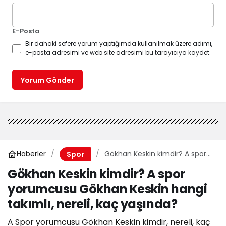
E-Posta
Bir dahaki sefere yorum yaptığımda kullanılmak üzere adımı,
e-posta adresimi ve web site adresimi bu tarayıcıya kaydet.
Yorum Gönder
Haberler
Gökhan Keskin kimdir? A spor
Spor
yorumcusu Gökhan Keskin
Gökhan Keskin kimdir? A spor
hangi takımlı, nereli, kaç
yorumcusu Gökhan Keskin hangi
yaşında?
takımlı, nereli, kaç yaşında?
A Spor yorumcusu Gökhan Keskin kimdir, nereli, kaç