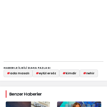
HABERLE ILGILI DAHA FAZLASI
#
ada masalı
#
eylül ersöz
#
kimdir
#
nehir
Benzer Haberler