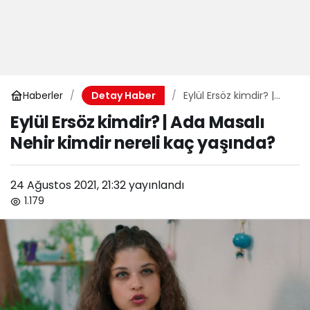
Haberler
Eylül Ersöz kimdir? |
Detay Haber
Ada Masalı Nehir
Eylül Ersöz kimdir? | Ada Masalı
kimdir nereli kaç
Nehir kimdir nereli kaç yaşında?
yaşında?
24 Ağustos 2021, 21:32
yayınlandı
1.179