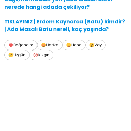
nerede hangi adada çekiliyor?
TIKLAYINIZ | Erdem Kaynarca (Batu) kimdir?
| Ada Masalı Batu nereli, kaç yaşında?
Beğendim
Harika
Haha
Vay
Üzgün
Kızgın