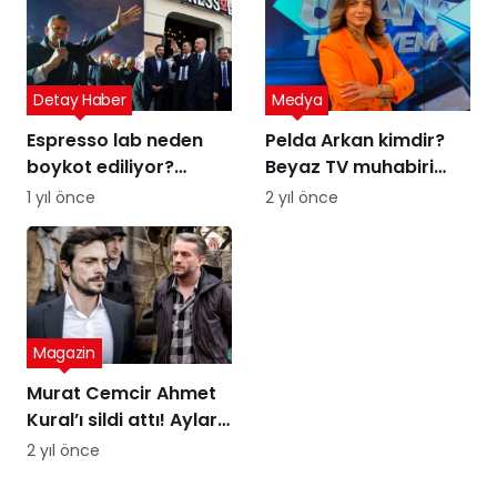
Detay Haber
Medya
Espresso lab neden
Pelda Arkan kimdir?
boykot ediliyor?
Beyaz TV muhabiri
Espresso Lab sahibi
Pelda Arkan kaç
1 yıl önce
2 yıl önce
kim?
yaşında, nereli?
Magazin
Murat Cemcir Ahmet
Kural’ı sildi attı! Aylar
sonra samimi
2 yıl önce
açıklamalar