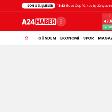
1:48
Evde kedi besleyenler dikkat
SON GELIŞMELER
USD
47,
%0
GÜNDEM
EKONOMİ
SPOR
MAGAZ