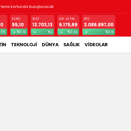
! Gizlice yerleşen parazit, görme kaybına yol açıyor
EURO
BIST
GR. ALTIN
BTC
60
55,10
13.703,13
6.175,69
3.086.897,00
.05
%0.14
%0
%0.34
%0.8
İN
TEKNOLOJİ
DÜNYA
SAĞLIK
VİDEOLAR