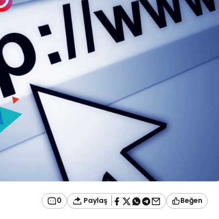
Paylaş
0
Beğen