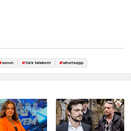
#
sorun
#
türk telekom
#
whatsapp