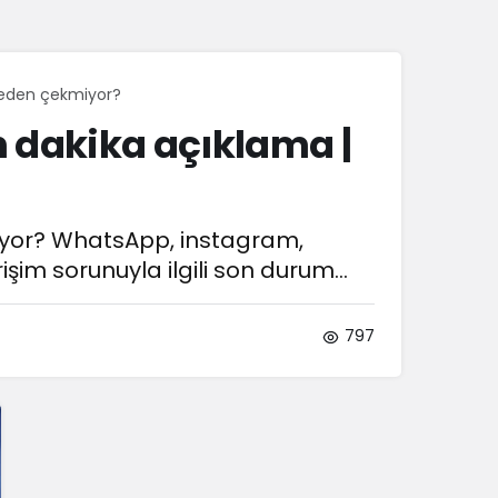
Sistem Modu
Sistem modunu seçin.
neden çekmiyor?
 dakika açıklama |
iyor? WhatsApp, instagram,
im sorunuyla ilgili son durum...
797