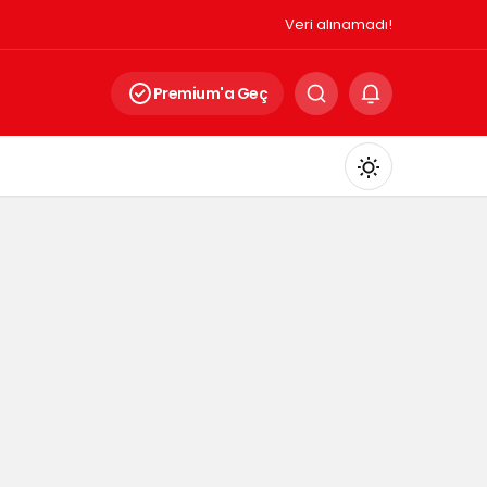
Veri alınamadı!
Premium'a Geç
Mod
değiştir
Gündüz Modu
Gündüz modunu seçin.
Gece Modu
Gece modunu seçin.