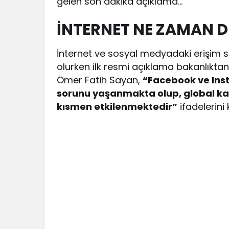
gelen son dakika açıklama…
İNTERNET NE ZAMAN 
İnternet ve sosyal medyadaki erişim
olurken ilk resmi açıklama bakanlıktan
Ömer Fatih Sayan,
“Facebook ve Ins
sorunu yaşanmakta olup, global kay
kısmen etkilenmektedir”
ifadelerini 