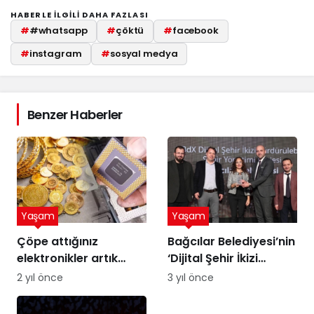
HABERLE ILGILI DAHA FAZLASI
#
#whatsapp
#
çöktü
#
facebook
#
instagram
#
sosyal medya
Benzer Haberler
Yaşam
Yaşam
Çöpe attığınız
Bağcılar Belediyesi’nin
elektronikler artık
‘Dijital Şehir İkizi
altına dönüşebilir!
Sürdürülebilir Şehir
2 yıl önce
3 yıl önce
Üstelik peynir altı
Yönetimi Projesi’ne
suyuyla
ödül