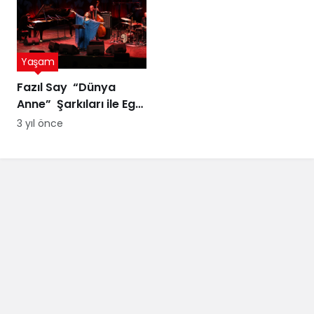
Yaşam
Fazıl Say “Dünya
Anne” Şarkıları ile Ege
Turnesi’nde
3 yıl önce