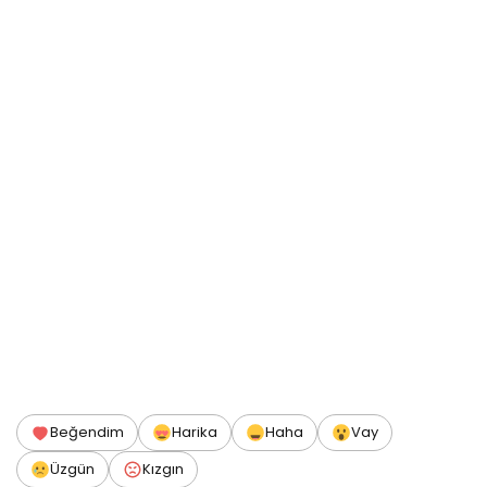
Beğendim
Harika
Haha
Vay
Üzgün
Kızgın