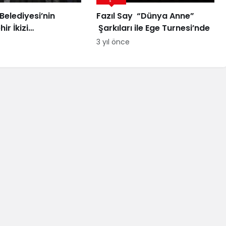
Belediyesi’nin
Fazıl Say “Dünya Anne”
hir İkizi
Şarkıları ile Ege Turnesi’nde
bilir Şehir Yönetimi
3 yıl önce
e ödül