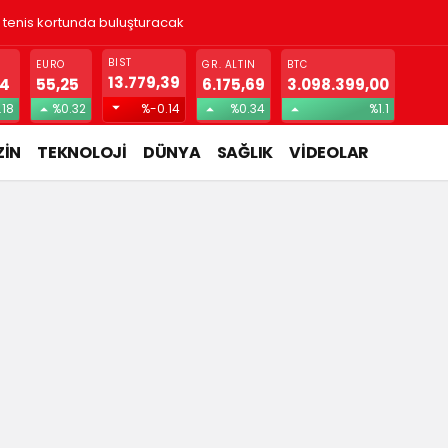
! Gizlice yerleşen parazit, görme kaybına yol açıyor
BIST
EURO
GR. ALTIN
BTC
13.779,39
74
55,25
6.175,69
3.098.399,00
.18
%0.32
%-0.14
%0.34
%1.1
İN
TEKNOLOJİ
DÜNYA
SAĞLIK
VİDEOLAR