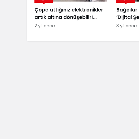
Çöpe attığınız elektronikler
Bağcılar 
artık altına dönüşebilir!
‘Dijital Şe
Üstelik peynir altı suyuyla
Sürdürüle
2 yıl önce
3 yıl önce
Projesi’n