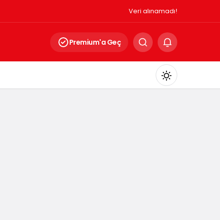
Veri alınamadı!
Premium'a Geç
Mod
değiştir
Gündüz Modu
Gündüz modunu seçin.
Gece Modu
Gece modunu seçin.