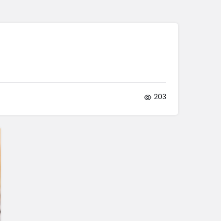
Sistem Modu
Sistem modunu seçin.
203