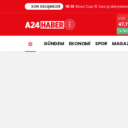
1:48
Evde kedi besleyenler dikkat
SON GELIŞMELER
USD
47,
%0
GÜNDEM
EKONOMİ
SPOR
MAGAZ