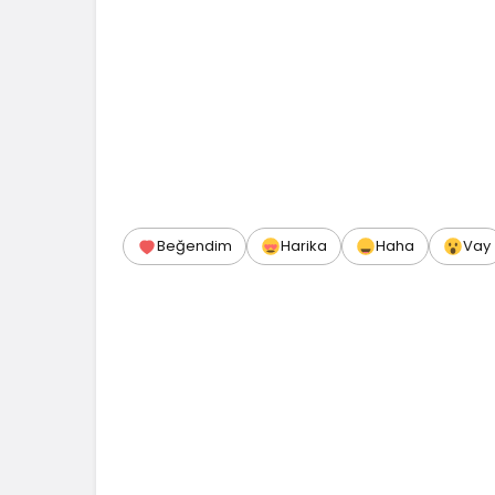
Beğendim
Harika
Haha
Vay