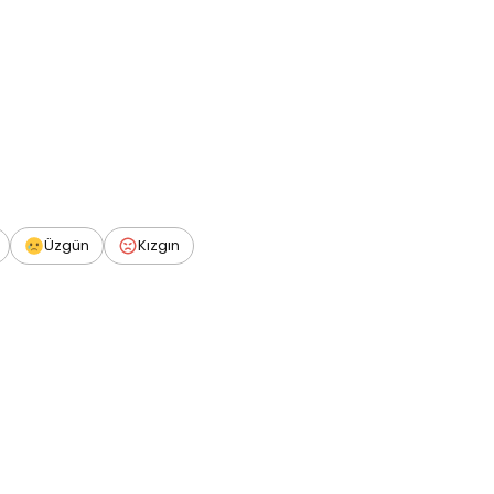
Üzgün
Kızgın