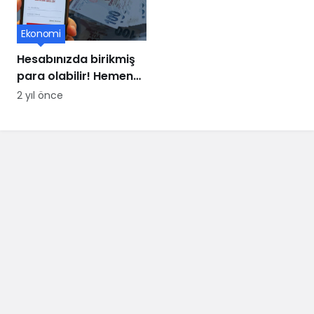
Ekonomi
Hesabınızda birikmiş
para olabilir! Hemen
e-Devlet’ten kontrol
2 yıl önce
edin, paranız buhar
olmasın