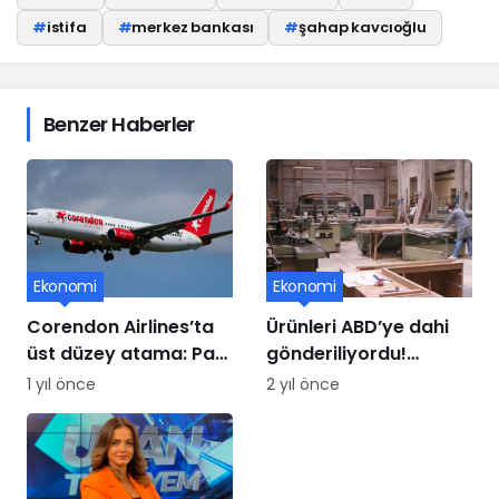
#
istifa
#
merkez bankası
#
şahap kavcıoğlu
Benzer Haberler
Ekonomi
Ekonomi
Corendon Airlines’ta
Ürünleri ABD’ye dahi
üst düzey atama: Paul
gönderiliyordu!
Schwaiger yeni CCO
Mobilya üssü iflasın
1 yıl önce
2 yıl önce
oldu
eşiğinde