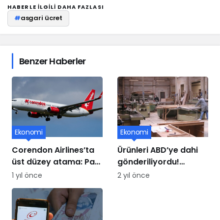
HABERLE ILGILI DAHA FAZLASI
#
asgari ücret
Benzer Haberler
Ekonomi
Ekonomi
Corendon Airlines’ta
Ürünleri ABD’ye dahi
üst düzey atama: Paul
gönderiliyordu!
Schwaiger yeni CCO
Mobilya üssü iflasın
1 yıl önce
2 yıl önce
oldu
eşiğinde