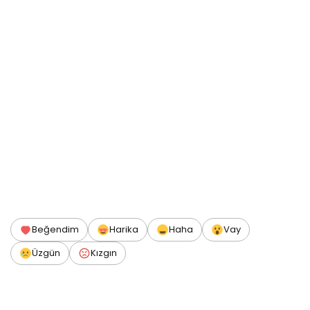
Beğendim
Harika
Haha
Vay
Üzgün
Kızgın