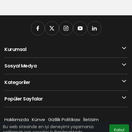
Kurumsal
Sosyal Medya
Kategoriler
Popüler Sayfalar
Hakkımızda
Künye
Gizlilik Politikası
İletişim
A24 HABER © Telif Hakkı 2026, Tüm Hakları Saklıdır
Bu web sitesinde en iyi deneyimi yaşamanızı
Kabul