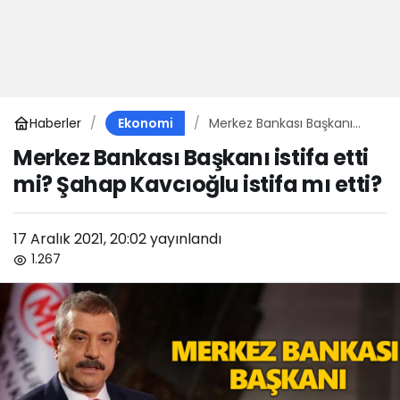
Haberler
Merkez Bankası Başkanı
Ekonomi
istifa etti mi? Şahap
Merkez Bankası Başkanı istifa etti
Kavcıoğlu istifa mı etti?
mi? Şahap Kavcıoğlu istifa mı etti?
17 Aralık 2021, 20:02
yayınlandı
1.267