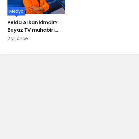
Medya
Pelda Arkan kimdir?
Beyaz TV muhabiri
Pelda Arkan kaç
2 yıl önce
yaşında, nereli?