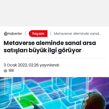
Haberler
Metaverse aleminde sanal
Yaşam
arsa satışları büyük ilgi
Metaverse aleminde sanal arsa
görüyor
satışları büyük ilgi görüyor
3 Ocak 2022, 02:26
yayınlandı
188