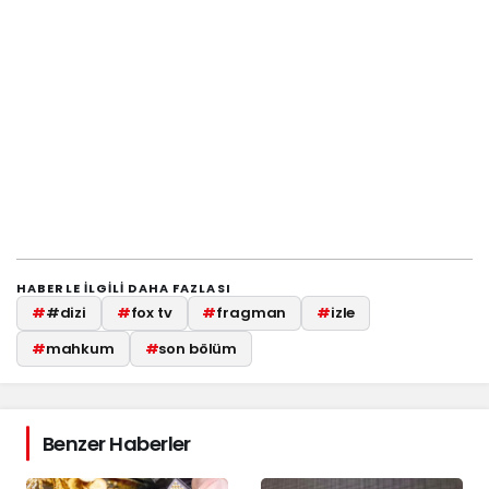
HABERLE ILGILI DAHA FAZLASI
#
#dizi
#
fox tv
#
fragman
#
izle
#
mahkum
#
son bölüm
Benzer Haberler