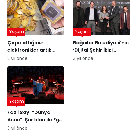
Yaşam
Yaşam
Çöpe attığınız
Bağcılar Belediyesi’nin
elektronikler artık
‘Dijital Şehir İkizi
altına dönüşebilir!
Sürdürülebilir Şehir
2 yıl önce
3 yıl önce
Üstelik peynir altı
Yönetimi Projesi’ne
suyuyla
ödül
Yaşam
Fazıl Say “Dünya
Anne” Şarkıları ile Ege
Turnesi’nde
3 yıl önce