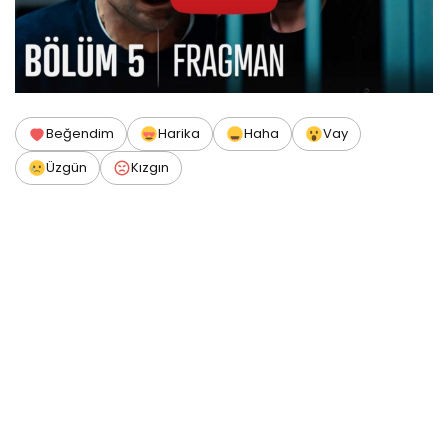
Beğendim
Harika
Haha
Vay
Üzgün
Kızgın