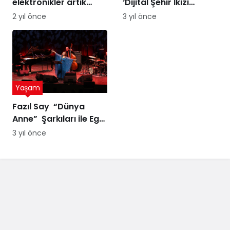
elektronikler artık
‘Dijital Şehir İkizi
altına dönüşebilir!
Sürdürülebilir Şehir
2 yıl önce
3 yıl önce
Üstelik peynir altı
Yönetimi Projesi’ne
suyuyla
ödül
Yaşam
Fazıl Say “Dünya
Anne” Şarkıları ile Ege
Turnesi’nde
3 yıl önce