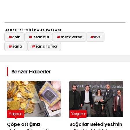
HABERLE ILGILI DAHA FAZLASI
#
coin
#
istanbul
#
metaverse
#
ovr
#
sanal
#
sanal arsa
Benzer Haberler
Yaşam
Yaşam
Çöpe attığınız
Bağcılar Belediyesi’nin