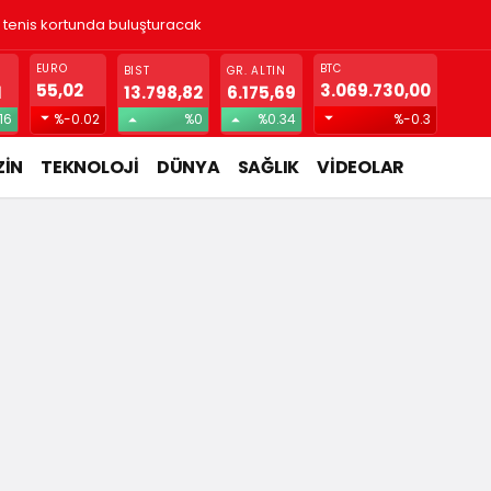
! Gizlice yerleşen parazit, görme kaybına yol açıyor
EURO
BTC
BIST
GR. ALTIN
55,02
3.069.730,00
1
13.798,82
6.175,69
16
%-0.02
%0
%0.34
%-0.3
İN
TEKNOLOJİ
DÜNYA
SAĞLIK
VİDEOLAR