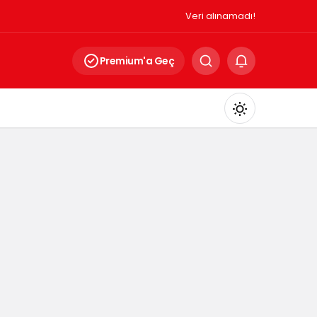
Veri alınamadı!
Premium'a Geç
Mod
değiştir
Gündüz Modu
Gündüz modunu seçin.
Gece Modu
Gece modunu seçin.