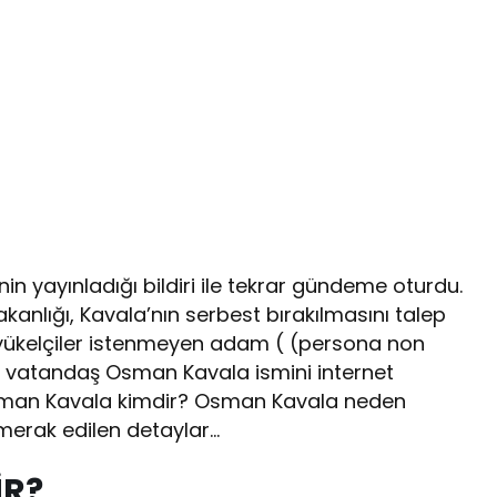
in yayınladığı bildiri ile tekrar gündeme oturdu.
anlığı, Kavala’nın serbest bırakılmasını talep
 büyükelçiler istenmeyen adam ( (persona non
çok vatandaş Osman Kavala ismini internet
Osman Kavala kimdir? Osman Kavala neden
merak edilen detaylar…
İR?