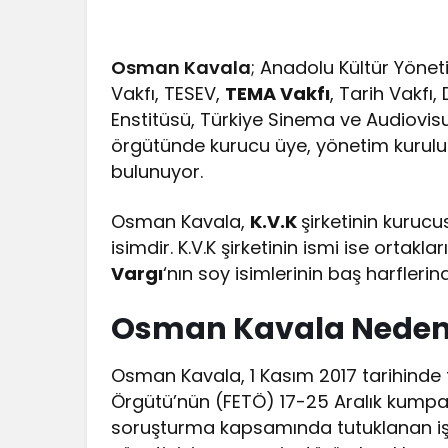
Osman Kavala
; Anadolu Kültür Yönet
Vakfı, TESEV,
TEMA Vakfı
, Tarih Vakfı
Enstitüsü, Türkiye Sinema ve Audiovisue
örgütünde kurucu üye, yönetim kurulu
bulunuyor.
Osman Kavala,
K.V.K
şirketinin kurucu
isimdir. K.V.K şirketinin ismi ise ortaklar
Vargı
‘nın soy isimlerinin baş harflerin
Osman Kavala Neden
Osman Kavala, 1 Kasım 2017 tarihinde tu
Örgütü’nün (FETÖ) 17-25 Aralık kumpas
soruşturma kapsamında tutuklanan iş 