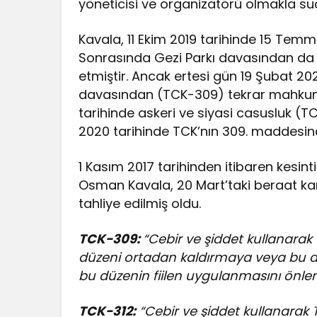
yöneticisi ve organizatörü olmakla su
Kavala, 11 Ekim 2019 tarihinde 15 Temm
Sonrasında Gezi Parkı davasından da 
etmiştir. Ancak ertesi gün 19 Şubat 2
davasından (TCK-309) tekrar mahkum 
tarihinde askeri ve siyasi casusluk (
2020 tarihinde TCK’nın 309. maddesind
1 Kasım 2017 tarihinden itibaren kesint
Osman Kavala, 20 Mart’taki beraat kar
tahliye edilmiş oldu.
TCK-309:
“Cebir ve şiddet kullanara
düzeni ortadan kaldırmaya veya bu d
bu düzenin fiilen uygulanmasını önl
TCK-312:
“Cebir ve şiddet kullanarak