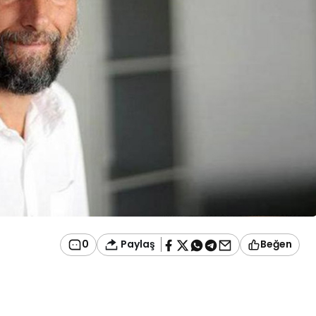
Paylaş
0
Beğen