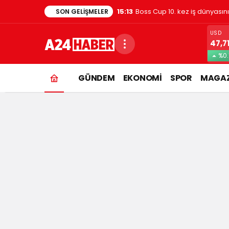
1:48
Evde kedi besleyenler dikkat
SON GELIŞMELER
USD
47,7
%0.
GÜNDEM
EKONOMİ
SPOR
MAGAZ