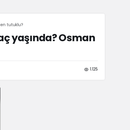
Sistem Modu
Sistem modunu seçin.
en tutuklu?
kaç yaşında? Osman
1.125