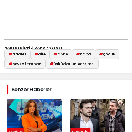
HABERLE ILGILI DAHA FAZLASI
#
adalet
#
aile
#
anne
#
baba
#
çocuk
#
nevzat tarhan
#
üsküdar üniversitesi
Benzer Haberler