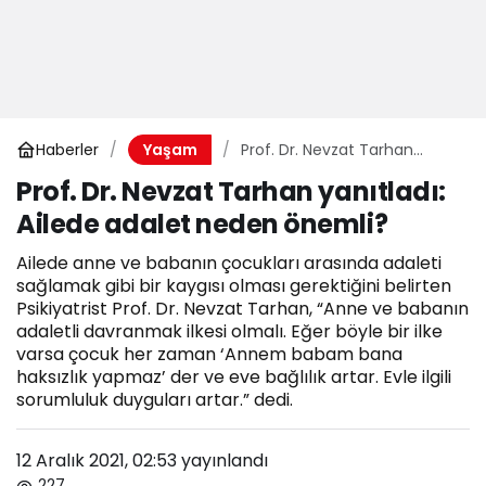
Haberler
Prof. Dr. Nevzat Tarhan
Yaşam
yanıtladı: Ailede adalet
Prof. Dr. Nevzat Tarhan yanıtladı:
neden önemli?
Ailede adalet neden önemli?
Ailede anne ve babanın çocukları arasında adaleti
sağlamak gibi bir kaygısı olması gerektiğini belirten
Psikiyatrist Prof. Dr. Nevzat Tarhan, “Anne ve babanın
adaletli davranmak ilkesi olmalı. Eğer böyle bir ilke
varsa çocuk her zaman ‘Annem babam bana
haksızlık yapmaz’ der ve eve bağlılık artar. Evle ilgili
sorumluluk duyguları artar.” dedi.
12 Aralık 2021, 02:53
yayınlandı
227