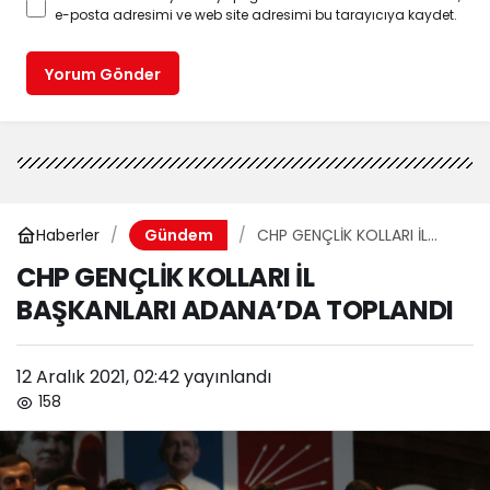
e-posta adresimi ve web site adresimi bu tarayıcıya kaydet.
Yorum Gönder
Haberler
CHP GENÇLİK KOLLARI İL
Gündem
BAŞKANLARI ADANA’DA
CHP GENÇLİK KOLLARI İL
TOPLANDI
BAŞKANLARI ADANA’DA TOPLANDI
12 Aralık 2021, 02:42
yayınlandı
158