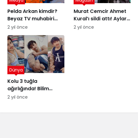
Medya
Magazin
Pelda Arkan kimdir?
Murat Cemcir Ahmet
Beyaz TV muhabiri
Kural’ı sildi attı! Aylar
Pelda Arkan kaç
sonra samimi
2 yıl önce
2 yıl önce
yaşında, nereli?
açıklamalar
Dünya
Kolu 3 tuğla
ağırlığında! Bilim
insanları şaşkın
2 yıl önce