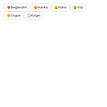
Beğendim
Harika
Haha
Vay
Üzgün
Kızgın