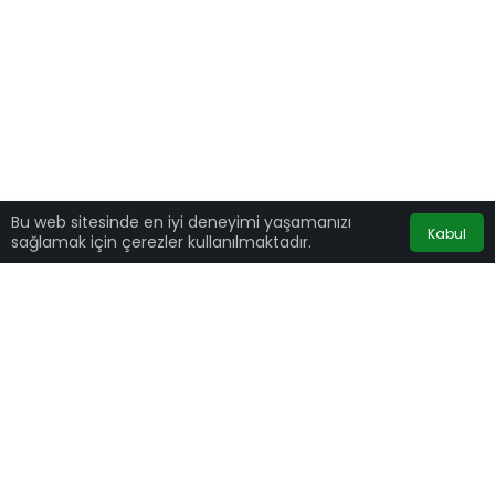
Bu web sitesinde en iyi deneyimi yaşamanızı
Kabul
sağlamak için çerezler kullanılmaktadır.
CHP
Gençlik Kolları İl Başkanları Adana’da bir
araya gelerek yeni yol haritası belirlediler.
CHP Gençlik Kollarından konuya ilişkin