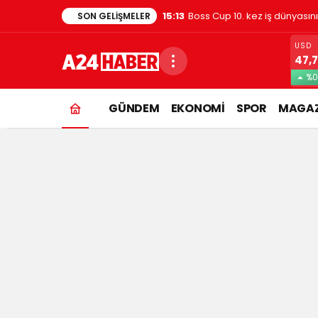
1:48
Evde kedi besleyenler dikkat
SON GELIŞMELER
USD
47,
%0
GÜNDEM
EKONOMİ
SPOR
MAGAZ