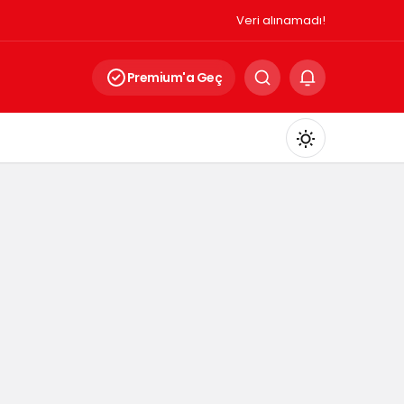
Veri alınamadı!
Premium'a Geç
Mod
değiştir
Gündüz Modu
Gündüz modunu seçin.
Gece Modu
Gece modunu seçin.