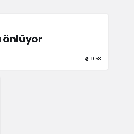
Sistem Modu
Sistem modunu seçin.
ı önlüyor
1.058