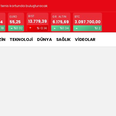
! Gizlice yerleşen parazit, görme kaybına yol açıyor
BIST
EURO
GR. ALTIN
BTC
13.779,39
74
55,25
6.175,69
3.097.700,00
.18
%0.32
%-0.14
%0.34
%1.2
İN
TEKNOLOJİ
DÜNYA
SAĞLIK
VİDEOLAR