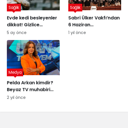
Sağlık
Sağlık
Evde kedi besleyenler
Sabri Ülker Vakfı’ndan
dikkat! Gizlice
6 Haziran
yerleşen parazit,
Diyetisyenler Günü’ne
5 ay önce
1 yıl önce
görme kaybına yol
özel kutlama
açıyor
Medya
Pelda Arkan kimdir?
Beyaz TV muhabiri
Pelda Arkan kaç
2 yıl önce
yaşında, nereli?