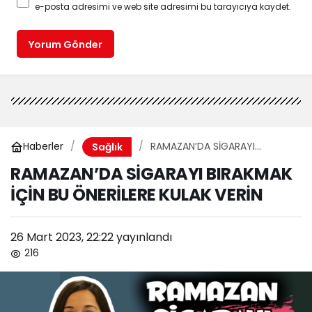
e-posta adresimi ve web site adresimi bu tarayıcıya kaydet.
Yorum Gönder
Haberler
RAMAZAN’DA SİGARAYI
Sağlık
BIRAKMAK İÇİN BU ÖNERİLERE
RAMAZAN’DA SİGARAYI BIRAKMAK
KULAK VERİN
İÇİN BU ÖNERİLERE KULAK VERİN
26 Mart 2023, 22:22
yayınlandı
216