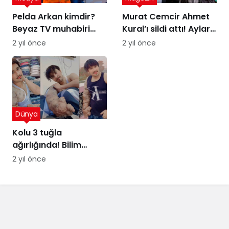
Pelda Arkan kimdir?
Murat Cemcir Ahmet
Beyaz TV muhabiri
Kural’ı sildi attı! Aylar
Pelda Arkan kaç
sonra samimi
2 yıl önce
2 yıl önce
yaşında, nereli?
açıklamalar
Dünya
Kolu 3 tuğla
ağırlığında! Bilim
insanları şaşkın
2 yıl önce