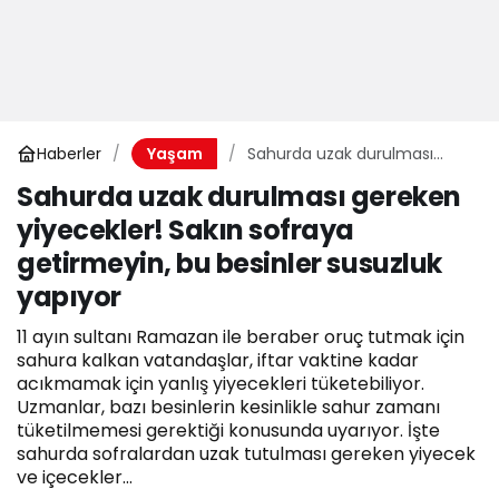
Haberler
Sahurda uzak durulması
Yaşam
gereken yiyecekler! Sakın
Sahurda uzak durulması gereken
sofraya getirmeyin, bu
yiyecekler! Sakın sofraya
besinler susuzluk yapıyor
getirmeyin, bu besinler susuzluk
yapıyor
11 ayın sultanı Ramazan ile beraber oruç tutmak için
sahura kalkan vatandaşlar, iftar vaktine kadar
acıkmamak için yanlış yiyecekleri tüketebiliyor.
Uzmanlar, bazı besinlerin kesinlikle sahur zamanı
tüketilmemesi gerektiği konusunda uyarıyor. İşte
sahurda sofralardan uzak tutulması gereken yiyecek
ve içecekler...