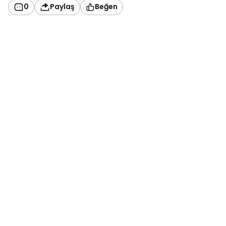
0
Paylaş
Beğen