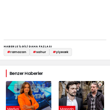
HABERLE ILGILI DAHA FAZLASI
#
ramazan
#
sahur
#
yiyecek
Benzer Haberler
Medya
Magazin