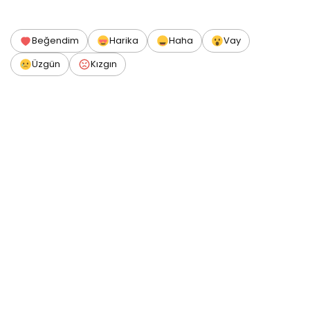
Beğendim
Harika
Haha
Vay
Üzgün
Kızgın