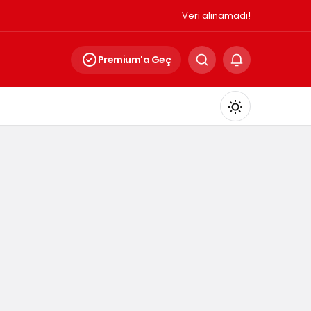
Veri alınamadı!
Premium'a Geç
Mod
değiştir
Gündüz Modu
Gündüz modunu seçin.
Gece Modu
Gece modunu seçin.