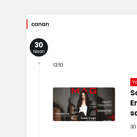
canan
30
Nisan
13:10
Y
S
E
s
30