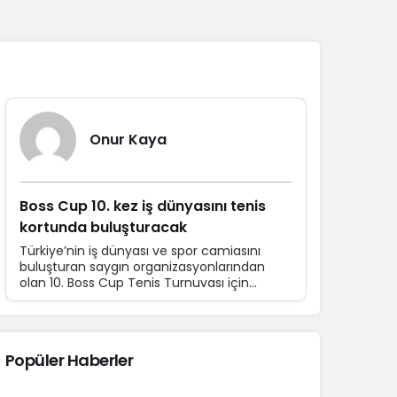
Sistem Modu
Sistem modunu seçin.
Yazarlarımız
Onur Kaya
Boss Cup 10. kez iş dünyasını tenis
kortunda buluşturacak
Türkiye’nin iş dünyası ve spor camiasını
buluşturan saygın organizasyonlarından
olan 10. Boss Cup Tenis Turnuvası için
hazırlıklar devam ediyor. 16-21 Haziran
tarihleri arasında düzenlenecek turnuvaya
katılım için son başvuru tarihi 10 Haziran.
Popüler Haberler