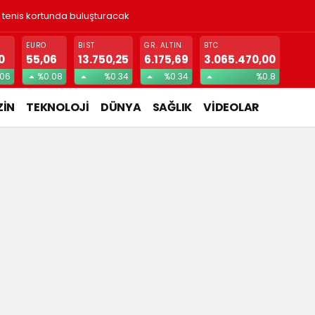
ı tenis kortunda buluşturacak
EURO
BIST
GR. ALTIN
BTC
0
55,06
13.750,25
6.175,69
3.065.470,00
.06
%0.08
%0.34
%0.34
%0.8
İN
TEKNOLOJİ
DÜNYA
SAĞLIK
VİDEOLAR