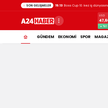
15:13
Boss Cup 10. kez iş dünyasın
SON GELIŞMELER
USD
47,6
%0
canan
GÜNDEM
EKONOMİ
SPOR
MAGAZ
Haberleri