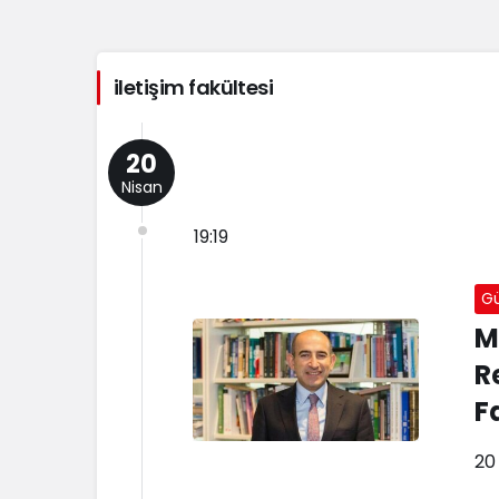
iletişim fakültesi
20
Nisan
19:19
G
M
R
F
20 