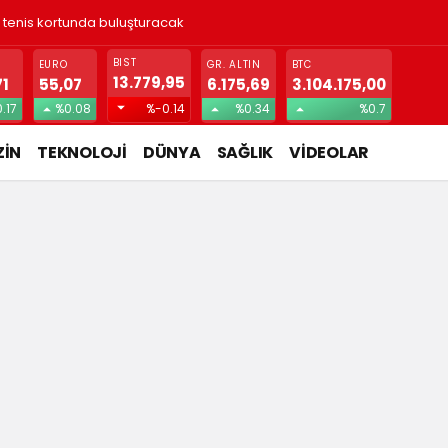
ı tenis kortunda buluşturacak
BIST
EURO
GR. ALTIN
BTC
13.779,95
71
55,07
6.175,69
3.104.175,00
.17
%0.08
%-0.14
%0.34
%0.7
İN
TEKNOLOJİ
DÜNYA
SAĞLIK
VİDEOLAR