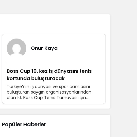
Sistem Modu
Sistem modunu seçin.
Yazarlarımız
Onur Kaya
Boss Cup 10. kez iş dünyasını tenis
kortunda buluşturacak
Türkiye’nin iş dünyası ve spor camiasını
buluşturan saygın organizasyonlarından
olan 10. Boss Cup Tenis Turnuvası için
hazırlıklar devam ediyor. 16-21 Haziran
tarihleri arasında düzenlenecek turnuvaya
katılım için son başvuru tarihi 10 Haziran.
Popüler Haberler