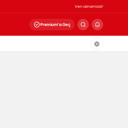
Veri alınamadı!
Premium'a Geç
Mod
değiştir
Gündüz Modu
Gündüz modunu seçin.
Gece Modu
Gece modunu seçin.