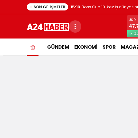
15:13
Boss Cup 10. kez iş dünyasın
SON GELIŞMELER
USD
47,
%0
iletişim
GÜNDEM
EKONOMİ
SPOR
MAGAZ
fakültesi
Haberleri