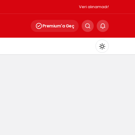
Veri alınamadı!
Premium'a Geç
Mod
değiştir
Gündüz Modu
Gündüz modunu seçin.
Gece Modu
Gece modunu seçin.