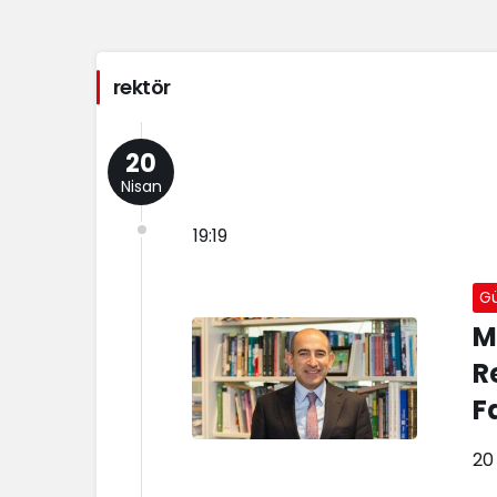
rektör
20
Nisan
19:19
G
M
R
F
20 