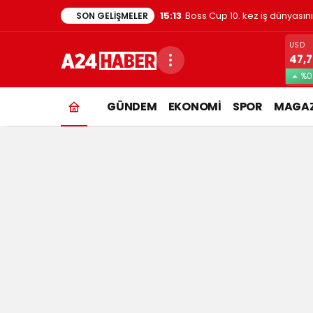
15:13
Boss Cup 10. kez iş dünyasın
SON GELIŞMELER
USD
47,
%0
rektör
GÜNDEM
EKONOMİ
SPOR
MAGAZ
Haberleri