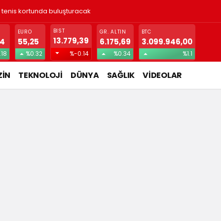
ı tenis kortunda buluşturacak
BIST
EURO
GR. ALTIN
BTC
13.779,39
74
55,25
6.175,69
3.099.946,00
.18
%0.32
%-0.14
%0.34
%1.1
İN
TEKNOLOJİ
DÜNYA
SAĞLIK
VİDEOLAR