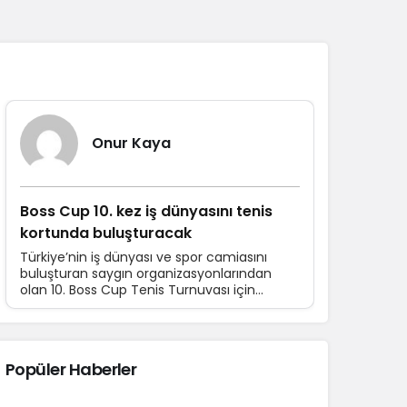
Sistem Modu
Sistem modunu seçin.
Yazarlarımız
Onur Kaya
Boss Cup 10. kez iş dünyasını tenis
kortunda buluşturacak
Türkiye’nin iş dünyası ve spor camiasını
buluşturan saygın organizasyonlarından
olan 10. Boss Cup Tenis Turnuvası için
hazırlıklar devam ediyor. 16-21 Haziran
tarihleri arasında düzenlenecek turnuvaya
katılım için son başvuru tarihi 10 Haziran.
Popüler Haberler