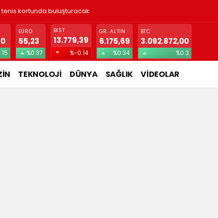
ı tenis kortunda buluşturacak
BIST
EURO
GR. ALTIN
BTC
13.779,39
70
55,23
6.175,69
3.092.872,00
.15
%0.37
%-0.14
%0.34
%0.3
İN
TEKNOLOJİ
DÜNYA
SAĞLIK
VİDEOLAR