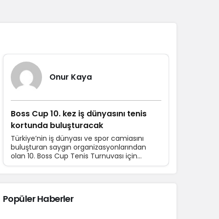
Sistem Modu
Sistem modunu seçin.
Yazarlarımız
Onur Kaya
Boss Cup 10. kez iş dünyasını tenis
kortunda buluşturacak
Türkiye’nin iş dünyası ve spor camiasını
buluşturan saygın organizasyonlarından
olan 10. Boss Cup Tenis Turnuvası için
hazırlıklar devam ediyor. 16-21 Haziran
tarihleri arasında düzenlenecek turnuvaya
katılım için son başvuru tarihi 10 Haziran.
Popüler Haberler