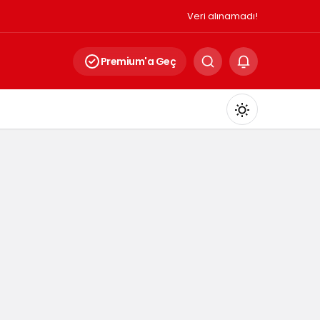
Veri alınamadı!
Premium'a Geç
Mod
değiştir
Gündüz Modu
Gündüz modunu seçin.
Gece Modu
Gece modunu seçin.