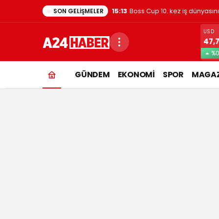
15:13
Boss Cup 10. kez iş dünyasın
SON GELIŞMELER
USD
47,
%0
süper
GÜNDEM
EKONOMİ
SPOR
MAGAZ
kupa
Haberleri