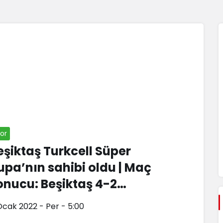
or
eşiktaş Turkcell Süper
upa’nın sahibi oldu | Maç
onucu: Beşiktaş 4-2
ntalyaspor
Ocak 2022 - Per - 5:00