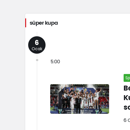
süper kupa
6
Ocak
5:00
Sp
B
K
s
A
6 