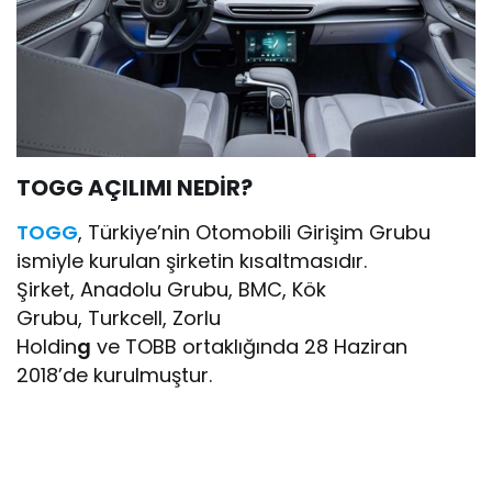
TOGG AÇILIMI NEDİR?
TOGG
, Türkiye’nin Otomobili Girişim Grubu
ismiyle kurulan şirketin kısaltmasıdır.
Şirket, Anadolu Grubu, BMC, Kök
Grubu, Turkcell, Zorlu
Holdin
g
ve TOBB ortaklığında 28 Haziran
2018’de kurulmuştur.