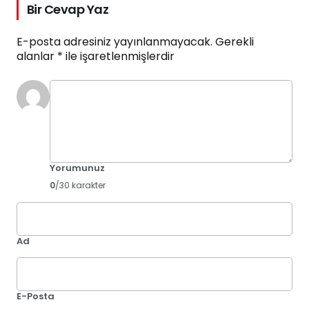
Bir Cevap Yaz
E-posta adresiniz yayınlanmayacak.
Gerekli
alanlar
*
ile işaretlenmişlerdir
Yorumunuz
0
/30 karakter
Ad
E-Posta