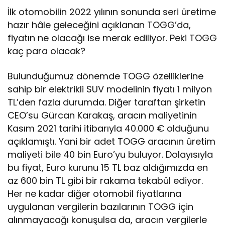
İlk otomobilin 2022 yılının sonunda seri üretime
hazır hâle geleceğini açıklanan TOGG’da,
fiyatın ne olacağı ise merak ediliyor. Peki TOGG
kaç para olacak?
Bulunduğumuz dönemde TOGG özelliklerine
sahip bir elektrikli SUV modelinin fiyatı 1 milyon
TL’den fazla durumda. Diğer taraftan şirketin
CEO’su Gürcan Karakaş, aracın maliyetinin
Kasım 2021 tarihi itibarıyla 40.000 € olduğunu
açıklamıştı. Yani bir adet TOGG aracının üretim
maliyeti bile 40 bin Euro’yu buluyor. Dolayısıyla
bu fiyat, Euro kurunu 15 TL baz aldığımızda en
az 600 bin TL gibi bir rakama tekabül ediyor.
Her ne kadar diğer otomobil fiyatlarına
uygulanan vergilerin bazılarının TOGG için
alınmayacağı konuşulsa da, aracın vergilerle