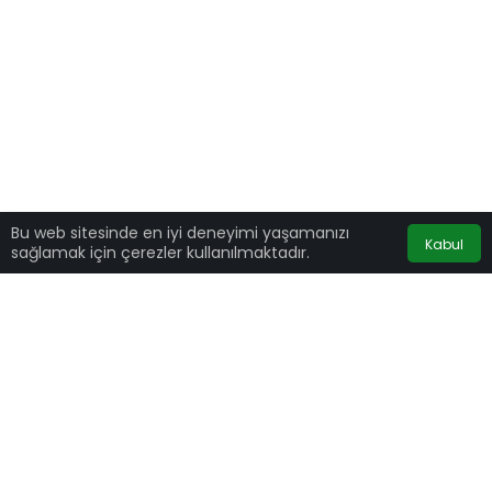
Bu web sitesinde en iyi deneyimi yaşamanızı
Kabul
sağlamak için çerezler kullanılmaktadır.
‘Kırmızı Oda neden yok?’ sorusunun cevabı
merak ediliyor. Bu akşam Tv8’i açan izleyiciler,
ekranda Kırmızı Oda dizisinin yeni bölümünü