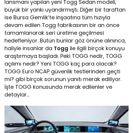
lansmanı yapılan yeni Togg Sedan modeli,
büyük bir yankı uyandırmıştı. Diğer bir taraftan
ise Bursa Gemlik’te inşaatına tüm hızıyla
devam edilen Togg fabrikasının bir an önce
tamamlanarak seri üretime geçilmesi
hedefleniyor. Bütün bunlar göz önüne alınınca,
haliyle insanlar da
Togg
ile ilgili birçok konuyu
araştırmaya başladı. Peki TOGG nedir, TOGG
açılımı nedir? Yeni TOGG kaç para olacak?
TOGG Euro NCAP güvenlik testlerinden geçti
mi? gibi birçok sorunun yanıtı merak ediliyor.
İşte TOGG konusunda merak edilenler ve
detaylar…