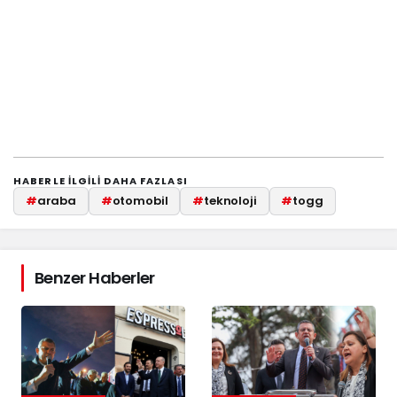
HABERLE ILGILI DAHA FAZLASI
#
araba
#
otomobil
#
teknoloji
#
togg
Benzer Haberler