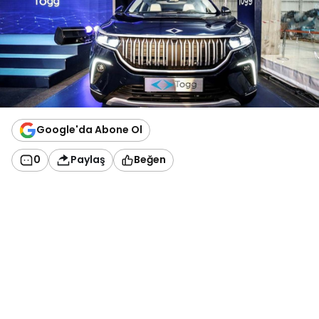
Google'da Abone Ol
0
Paylaş
Beğen