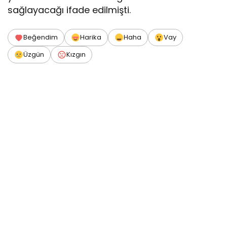
sağlayacağı ifade edilmişti.
Beğendim
Harika
Haha
Vay
Üzgün
Kızgın