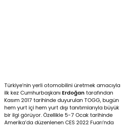
Türkiye’nin yerli otomobilini üretmek amacıyla
ilk kez Cumhurbaşkanı
Erdoğan
tarafından
Kasım 2017 tarihinde duyurulan TOGG, bugün
hem yurt içi hem yurt dışı tanıtımlarıyla büyük
bir ilgi görüyor. Özellikle 5-7 Ocak tarihinde
Amerika’da düzenlenen CES 2022 Fuarı’nda